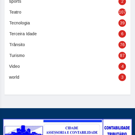
sports
2
Teatro
107
Tecnologia
39
Terceira Idade
6
Trânsito
76
Turismo
87
Video
4
world
3