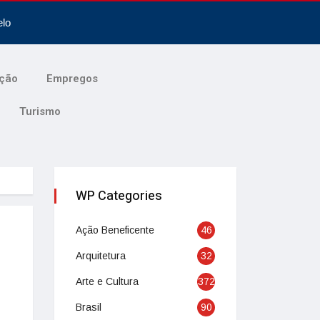
elo
ção
Empregos
Turismo
WP Categories
Ação Beneficente
46
Arquitetura
32
Arte e Cultura
372
Brasil
90