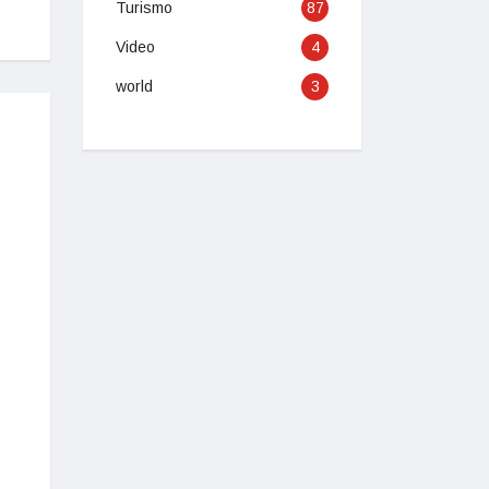
Turismo
87
Video
4
world
3