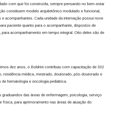
uidado com que foi construída, sempre pensando no bem-estar
ação constituem modelo arquitetônico modulado e funcional,
tes e acompanhantes. Cada unidade da internação possui nove
 para paciente quanto para o acompanhante, dispostos de
ia, para acompanhamento em tempo integral. Oito deles são de
timos dez anos, o Boldrini contribuiu com capacitação de 332
io, residência médica, mestrado, doutorado, pós-doutorado e
 de hematologia e oncologia pediátrica.
ós graduandos das áreas de enfermagem, psicologia, serviço
na e física, para aprimoramento nas áreas de atuação do