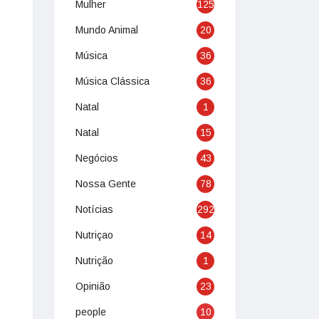
Mulher
125
Mundo Animal
20
Música
36
Música Clássica
36
Natal
1
Natal
15
Negócios
43
Nossa Gente
78
Notícias
292
Nutriçao
14
Nutrição
1
Opinião
23
people
10