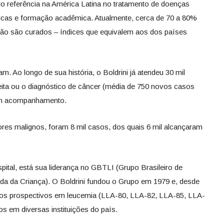
rado referência na América Latina no tratamento de doenças
ficas e formação acadêmica. Atualmente, cerca de 70 a 80%
ição são curados – índices que equivalem aos dos países
 Ao longo de sua história, o Boldrini já atendeu 30 mil
ta ou o diagnóstico de câncer (média de 750 novos casos
 em acompanhamento.
res malignos, foram 8 mil casos, dos quais 6 mil alcançaram
ital, está sua liderança no GBTLI (Grupo Brasileiro de
da da Criança). O Boldrini fundou o Grupo em 1979 e, desde
cos prospectivos em leucemia (LLA-80, LLA-82, LLA-85, LLA-
s em diversas instituições do país.