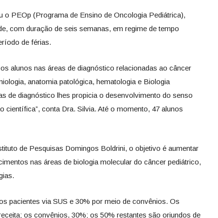
iou o PEOp (Programa de Ensino de Oncologia Pediátrica),
úde, com duração de seis semanas, em regime de tempo
eríodo de férias.
ir os alunos nas áreas de diagnóstico relacionadas ao câncer
iologia, anatomia patológica, hematologia e Biologia
as de diagnóstico lhes propicia o desenvolvimento do senso
ão científica”, conta Dra. Silvia. Até o momento, 47 alunos
tituto de Pesquisas Domingos Boldrini, o objetivo é aumentar
mentos nas áreas de biologia molecular do câncer pediátrico,
gias.
dos pacientes via SUS e 30% por meio de convênios. Os
ceita; os convênios, 30%; os 50% restantes são oriundos de