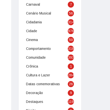
Carnaval
7
Cenário Musical
56
Cidadania
314
Cidade
976
Cinema
50
Comportamento
318
Comunidade
393
Crônica
1
Cultura e Lazer
284
Datas comemorativas
26
Decoração
9
Destaques
119