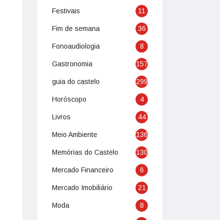
Festivais
11
Fim de semana
36
Fonoaudiologia
8
Gastronomia
157
guia do castelo
299
Horóscopo
4
Livros
44
Meio Ambiente
136
Memórias do Castelo
130
Mercado Financeiro
6
Mercado Imobiliário
21
Moda
8