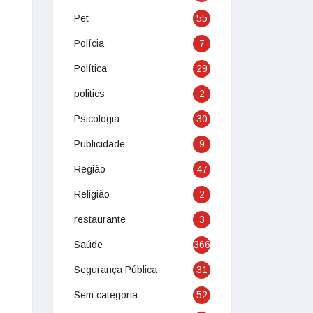
Pet
55
Polícia
7
Política
29
politics
2
Psicologia
30
Publicidade
9
Região
47
Religião
2
restaurante
3
Saúde
366
Segurança Pública
31
Sem categoria
52