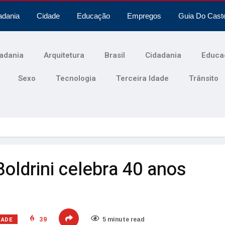
adania
Cidade
Educação
Empregos
Guia Do Cast
adania
Arquitetura
Brasil
Cidadania
Educa
Sexo
Tecnologia
Terceira Idade
Trânsito
Boldrini celebra 40 anos
DADE
39
5 minute read