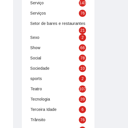
Serviço
143
Serviços
76
Setor de bares e restaurantes
21
Sexo
2
Show
66
Social
78
Sociedade
10
sports
2
Teatro
107
Tecnologia
39
Terceira Idade
6
Trânsito
76