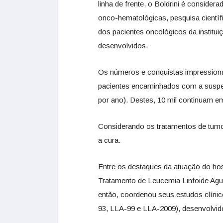
linha de frente, o Boldrini é conside
onco-hematológicas, pesquisa cientí
dos pacientes oncológicos da institu
desenvolvidos
.
Os números e conquistas impressionam.
pacientes encaminhados com a suspei
por ano). Destes, 10 mil continuam
Considerando os tratamentos de tumo
a cura.
Entre os destaques da atuação do hosp
Tratamento de Leucemia Linfoide Agu
então, coordenou seus estudos clíni
93, LLA-99 e LLA-2009), desenvolvido