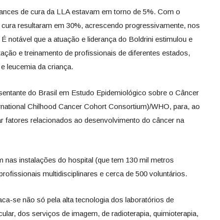
chances de cura da LLA estavam em torno de 5%. Com o
e cura resultaram em 30%, acrescendo progressivamente, nos
 notável que a atuação e liderança do Boldrini estimulou e
tação e treinamento de profissionais de diferentes estados,
e leucemia da criança.
resentante do Brasil em Estudo Epidemiológico sobre o Câncer
ernational Chilhood Cancer Cohort Consortium)/WHO, para, ao
ar fatores relacionados ao desenvolvimento do câncer na
m nas instalações do hospital (que tem 130 mil metros
ofissionais multidisciplinares e cerca de 500 voluntários.
aca-se não só pela alta tecnologia dos laboratórios de
cular, dos serviços de imagem, de radioterapia, quimioterapia,