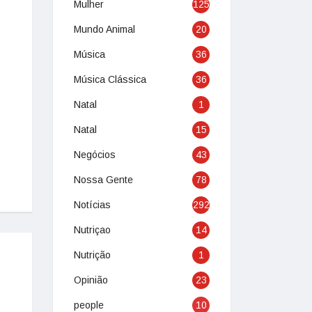
Mulher
125
Mundo Animal
20
Música
36
Música Clássica
36
Natal
1
Natal
15
Negócios
43
Nossa Gente
78
Notícias
292
Nutriçao
14
Nutrição
1
Opinião
23
people
10