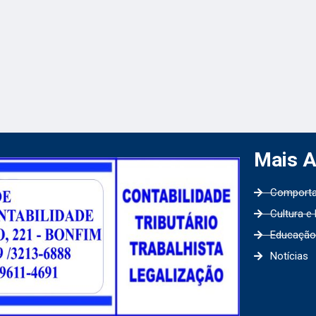
Mais 
Comport
Cultura e
Educação
Notícias