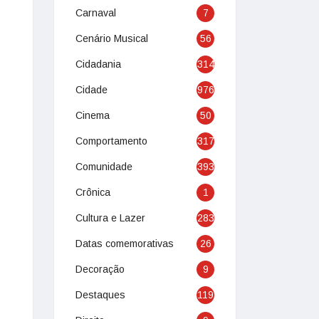
Carnaval
7
Cenário Musical
56
Cidadania
314
Cidade
976
Cinema
50
Comportamento
317
Comunidade
393
Crônica
1
Cultura e Lazer
283
Datas comemorativas
26
Decoração
9
Destaques
119