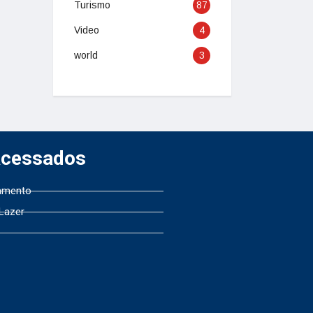
Turismo
87
Video
4
world
3
Acessados
amento
 Lazer