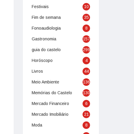
Festivais
10
Fim de semana
35
Fonoaudiologia
8
Gastronomia
157
guia do castelo
299
Horóscopo
4
Livros
44
Meio Ambiente
136
Memórias do Castelo
130
Mercado Financeiro
6
Mercado Imobiliário
21
Moda
8