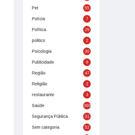
Pet
55
Polícia
7
Política
29
politics
2
Psicologia
30
Publicidade
9
Região
47
Religião
2
restaurante
3
Saúde
366
Segurança Pública
31
Sem categoria
52