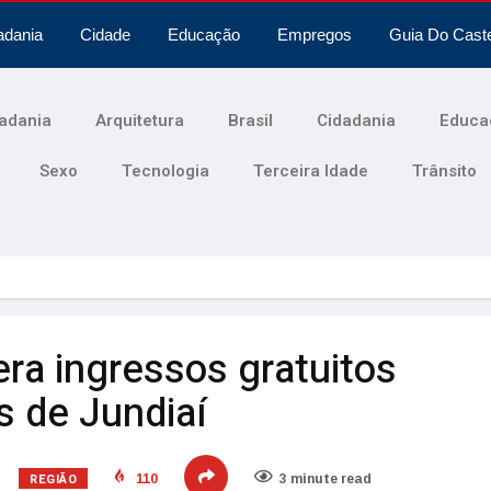
adania
Cidade
Educação
Empregos
Guia Do Cast
adania
Arquitetura
Brasil
Cidadania
Educa
Sexo
Tecnologia
Terceira Idade
Trânsito
bera ingressos gratuitos
es de Jundiaí
REGIÃO
110
3 minute read