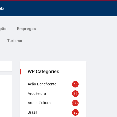
elo
ção
Empregos
Turismo
WP Categories
Ação Beneficente
46
Arquitetura
32
Arte e Cultura
372
Brasil
90