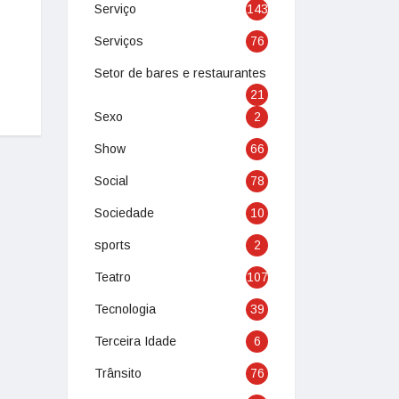
Serviço
143
Serviços
76
Setor de bares e restaurantes
21
Sexo
2
Show
66
Social
78
Sociedade
10
sports
2
Teatro
107
Tecnologia
39
Terceira Idade
6
Trânsito
76