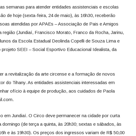
 as semanas para atender entidades assistenciais e escolas
são de hoje (sexta-feira, 24 de maio), às 16h30, receberão
essoas atendidas por APAEs – Associação de Pais e Amigos
a região (Jundiaí, Francisco Morato, Franco da Rocha, Jarinu,
 alunos da Escola Estadual Deolinda Copelli de Souza Lima e
 projeto SEEI – Social Esportivo Educacional Idealista, da
r a revitalização da arte circense e a formação de novos
utor do Tihany. As entidades assistenciais interessadas em
inhar ofício à equipe de produção, aos cuidados de Paola
il.com.
 em Jundiaí. O Circo deve permanecer na cidade por curta
 domingo (de terça a quinta, às 20h30; sextas e sábados, às
16h e às 19h30). Os preços dos ingressos variam de R$ 50,00