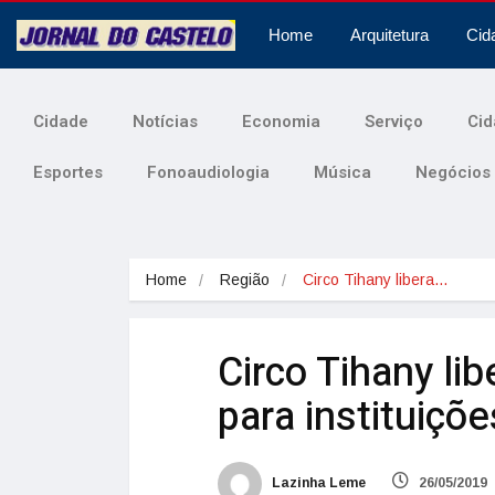
Home
Arquitetura
Cid
Cidade
Notícias
Economia
Serviço
Cid
Esportes
Fonoaudiologia
Música
Negócios
Home
Região
Circo Tihany libera…
Circo Tihany li
para instituiçõ
Lazinha Leme
26/05/2019