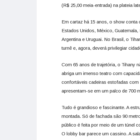
(R$ 25,00 meia-entrada) na plateia la
Em cartaz há 15 anos, o show conta co
Estados Unidos, México, Guatemala, E
Argentina e Uruguai. No Brasil, o Tiha
turnê e, agora, deverá privilegiar ci
Com 65 anos de trajetória, o Tihany n
abriga um imenso teatro com capacid
confortáveis cadeiras estofadas com 
apresentam-se em um palco de 700 m
Tudo é grandioso e fascinante. A estr
montada. Só de fachada são 90 metros
público é feita por meio de um túnel 
O lobby bar parece um cassino. A sala