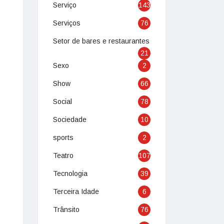
Serviço
143
Serviços
76
Setor de bares e restaurantes
21
Sexo
2
Show
66
Social
78
Sociedade
10
sports
2
Teatro
107
Tecnologia
39
Terceira Idade
6
Trânsito
76