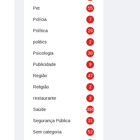
Pet
55
Polícia
7
Política
29
politics
2
Psicologia
30
Publicidade
9
Região
47
Religião
2
restaurante
3
Saúde
366
Segurança Pública
31
Sem categoria
52