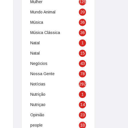
Mulher
125
Mundo Animal
20
Música
36
Música Clássica
36
Natal
1
Natal
15
Negócios
43
Nossa Gente
78
Notícias
292
Nutrição
1
Nutriçao
14
Opinião
23
people
10