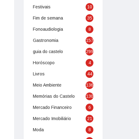
Festivais
10
Fim de semana
35
Fonoaudiologia
8
Gastronomia
157
guia do castelo
299
Horóscopo
4
Livros
44
Meio Ambiente
136
Memórias do Castelo
130
Mercado Financeiro
6
Mercado Imobiliário
21
Moda
8