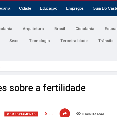
adania
Cidade
Educação
Empregos
Guia Do Cast
adania
Arquitetura
Brasil
Cidadania
Educa
Sexo
Tecnologia
Terceira Idade
Trânsito
…
s sobre a fertilidade
COMPORTAMENTO
39
8 minute read