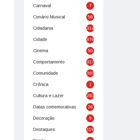
Carnaval
7
Cenário Musical
56
Cidadania
314
Cidade
976
Cinema
50
Comportamento
317
Comunidade
393
Crônica
1
Cultura e Lazer
283
Datas comemorativas
26
Decoração
9
Destaques
119