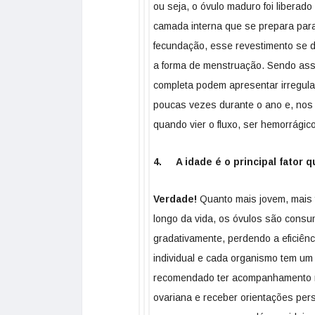
ou seja, o óvulo maduro foi liberad
camada interna que se prepara para
fecundação, esse revestimento se 
a forma de menstruação. Sendo assi
completa podem apresentar irregul
poucas vezes durante o ano e, nos
quando vier o fluxo, ser hemorrágico
4. A idade é o principal fator qu
Verdade!
Quanto mais jovem, mais f
longo da vida, os óvulos são cons
gradativamente, perdendo a eficiênci
individual e cada organismo tem um
recomendado ter acompanhamento mé
ovariana e receber orientações per