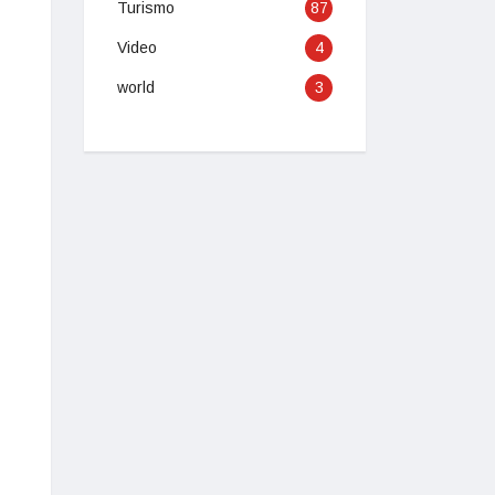
Turismo
87
Video
4
world
3