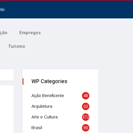
elo
ção
Empregos
Turismo
WP Categories
Ação Beneficente
46
Arquitetura
32
Arte e Cultura
372
Brasil
90