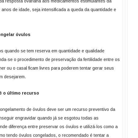
a resposta ovariana aos medicamentos estimulantes da
anos de idade, seja intensificada a queda da quantidade e
ngelar óvulos
os quando se tem reserva em quantidade e qualidade
da-se o procedimento de preservação da fertilidade entre os
er ou o casal ficam livres para poderem tentar gerar seus
im desejarem.
 o último recurso
congelamento de óvulos deve ser um recurso preventivo da
onseguir engravidar quando já se esgotou todas as
nde diferença entre preservar os óvulos e utilizá-los como a
smo tendo óvulos congelados, o recomendado é tentar a