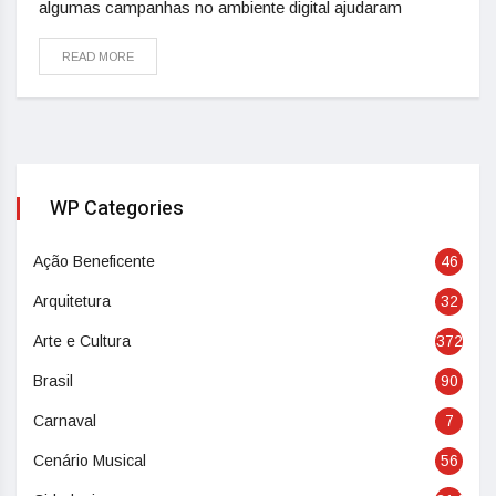
algumas campanhas no ambiente digital ajudaram
READ MORE
WP Categories
Ação Beneficente
46
Arquitetura
32
Arte e Cultura
372
Brasil
90
Carnaval
7
Cenário Musical
56