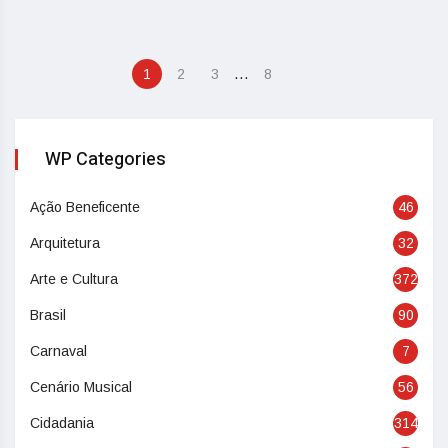
…
1
2
3
8
WP Categories
Ação Beneficente
46
Arquitetura
32
Arte e Cultura
372
Brasil
90
Carnaval
7
Cenário Musical
56
Cidadania
314