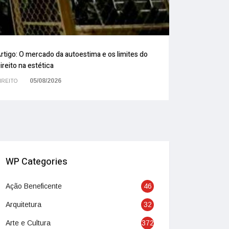
rtigo: O mercado da autoestima e os limites do
ireito na estética
05/08/2026
IREITO
WP Categories
Ação Beneficente
46
Arquitetura
32
Arte e Cultura
372