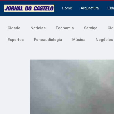
Home
Arquitetura
Cid
Cidade
Notícias
Economia
Serviço
Cid
Esportes
Fonoaudiologia
Música
Negócios