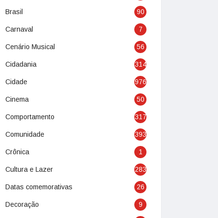
Brasil
90
Carnaval
7
Cenário Musical
56
Cidadania
314
Cidade
976
Cinema
50
Comportamento
317
Comunidade
393
Crônica
1
Cultura e Lazer
283
Datas comemorativas
26
Decoração
9