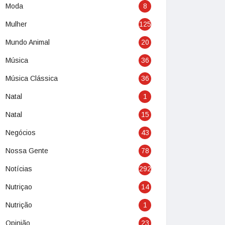
Moda
8
Mulher
125
Mundo Animal
20
Música
36
Música Clássica
36
Natal
1
Natal
15
Negócios
43
Nossa Gente
78
Notícias
292
Nutriçao
14
Nutrição
1
Opinião
23