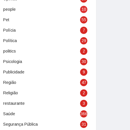
people
10
Pet
55
Polícia
7
Política
29
politics
2
Psicologia
30
Publicidade
9
Região
47
Religião
2
restaurante
3
Saúde
366
Segurança Pública
31