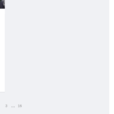
…
3
16