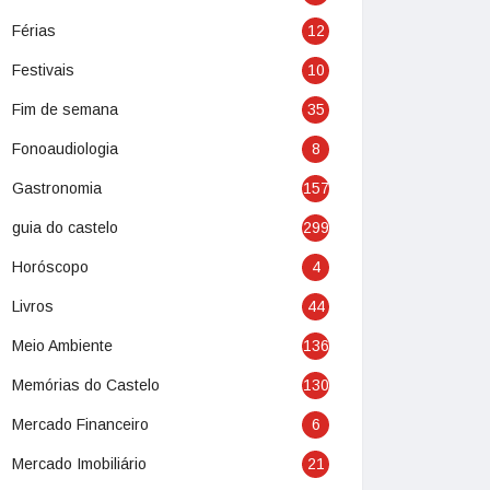
Férias
12
Festivais
10
Fim de semana
35
Fonoaudiologia
8
Gastronomia
157
guia do castelo
299
Horóscopo
4
Livros
44
Meio Ambiente
136
Memórias do Castelo
130
Mercado Financeiro
6
Mercado Imobiliário
21