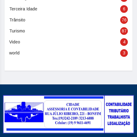
Terceira Idade
6
Trânsito
76
Turismo
87
Video
4
world
3