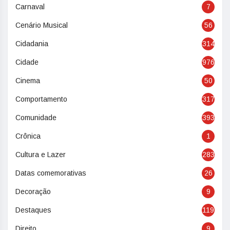
Carnaval
7
Cenário Musical
56
Cidadania
314
Cidade
976
Cinema
50
Comportamento
317
Comunidade
393
Crônica
1
Cultura e Lazer
283
Datas comemorativas
26
Decoração
9
Destaques
119
Direito
9