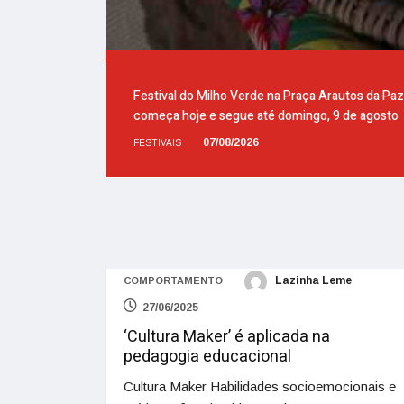
Festival do Milho Verde na Praça Arautos da Paz
começa hoje e segue até domingo, 9 de agosto
07/08/2026
FESTIVAIS
Lazinha Leme
COMPORTAMENTO
27/06/2025
‘Cultura Maker’ é aplicada na
pedagogia educacional
Cultura Maker Habilidades socioemocionais e