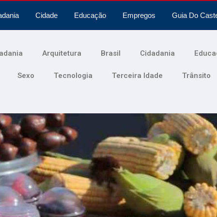
adania
Cidade
Educação
Empregos
Guia Do Cast
adania
Arquitetura
Brasil
Cidadania
Educa
Sexo
Tecnologia
Terceira Idade
Trânsito