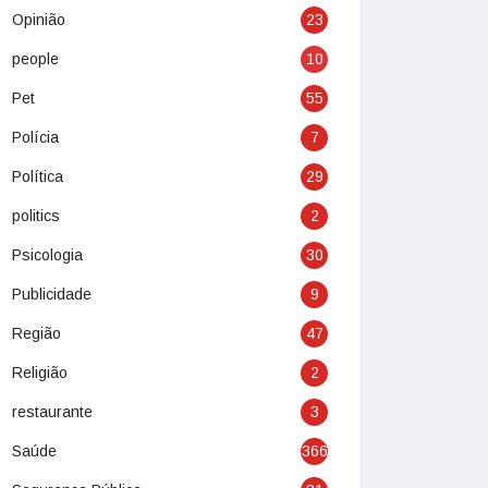
Opinião
23
people
10
Pet
55
Polícia
7
Política
29
politics
2
Psicologia
30
Publicidade
9
Região
47
Religião
2
restaurante
3
Saúde
366