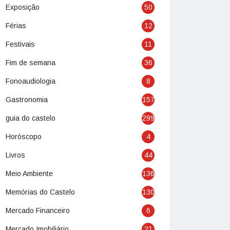
Exposição
50
Férias
12
Festivais
11
Fim de semana
36
Fonoaudiologia
8
Gastronomia
157
guia do castelo
299
Horóscopo
4
Livros
44
Meio Ambiente
136
Memórias do Castelo
130
Mercado Financeiro
6
Mercado Imobiliário
21