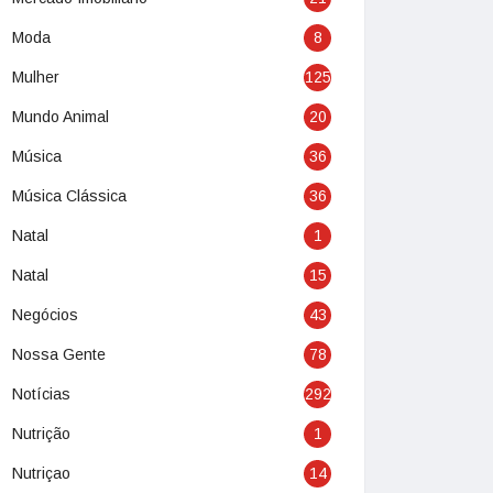
Moda
8
Mulher
125
Mundo Animal
20
Música
36
Música Clássica
36
Natal
1
Natal
15
Negócios
43
Nossa Gente
78
Notícias
292
Nutrição
1
Nutriçao
14