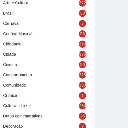
Arte e Cultura
372
Brasil
90
Carnaval
7
Cenário Musical
56
Cidadania
314
Cidade
976
Cinema
50
Comportamento
318
Comunidade
393
Crônica
1
Cultura e Lazer
284
Datas comemorativas
26
Decoração
9