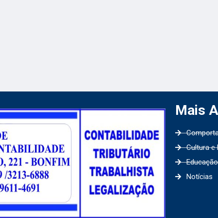
Mais 
Comport
Cultura e
Educação
Notícias