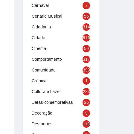
Carnaval
7
Cenário Musical
56
Cidadania
314
Cidade
976
Cinema
50
Comportamento
317
Comunidade
393
Crônica
1
Cultura e Lazer
283
Datas comemorativas
26
Decoração
9
Destaques
119