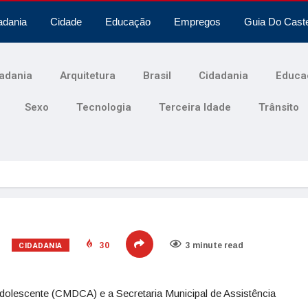
adania
Cidade
Educação
Empregos
Guia Do Cast
adania
Arquitetura
Brasil
Cidadania
Educa
Sexo
Tecnologia
Terceira Idade
Trânsito
CIDADANIA
30
3 minute read
dolescente (CMDCA) e a Secretaria Municipal de Assistência