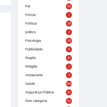
Pet
55
Polícia
7
Política
29
politics
2
Psicologia
30
Publicidade
9
Região
47
Religião
2
restaurante
3
Saúde
366
Segurança Pública
31
Sem categoria
52