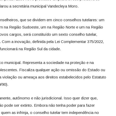
larou a secretária municipal Vandecleya Moro.
selheiros, que se dividem em cinco conselhos tutelares: um
um na Região Sudoeste, um na Região Norte e um na Região
vos cargos, será constituído um sexto conselho tutelar,
ial. Com a inovação, definida pela Lei Complementar 375/2022,
funcionará na Região Sul da cidade.
o municipal. Representa a sociedade na proteção e na
dolescentes. Fiscaliza qualquer ação ou omissão do Estado ou
a violação ou ameaça aos direitos estabelecidos pelo Estatuto
9/90).
ente, autônomo e não jurisdicional. Isso quer dizer que,
não pode ser extinto. Embora não tenha poder para fazer
 quem as infrinja, o conselho tutelar tem independência no