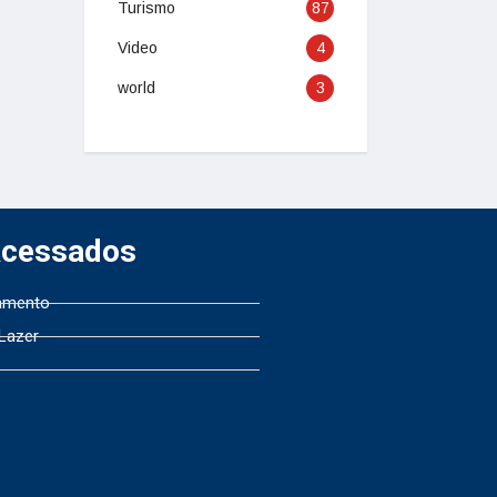
Turismo
87
Video
4
world
3
Acessados
amento
 Lazer