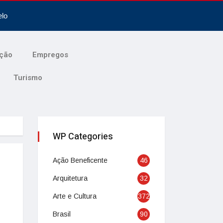
elo
ção
Empregos
Turismo
WP Categories
Ação Beneficente
46
Arquitetura
32
Arte e Cultura
372
Brasil
90