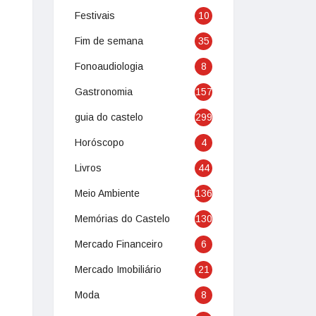
Festivais
10
Fim de semana
35
Fonoaudiologia
8
Gastronomia
157
guia do castelo
299
Horóscopo
4
Livros
44
Meio Ambiente
136
Memórias do Castelo
130
Mercado Financeiro
6
Mercado Imobiliário
21
Moda
8