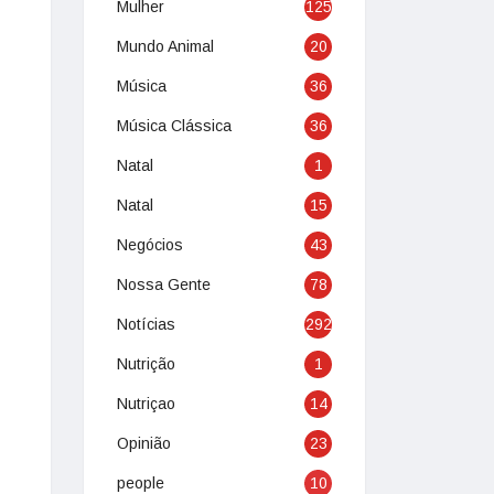
Mulher
125
Mundo Animal
20
Música
36
Música Clássica
36
Natal
1
Natal
15
Negócios
43
Nossa Gente
78
Notícias
292
Nutrição
1
Nutriçao
14
Opinião
23
people
10