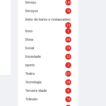
Serviço
143
Serviços
76
Setor de bares e restaurantes
21
Sexo
2
Show
66
Social
78
Sociedade
10
sports
2
Teatro
107
Tecnologia
39
Terceira Idade
6
Trânsito
76