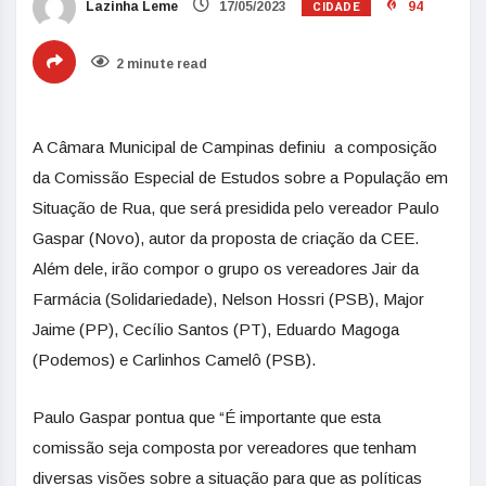
CIDADE
Lazinha Leme
17/05/2023
94
2 minute read
A Câmara Municipal
de
Campinas
de
finiu a composição
da Comissão Especial
de
Estudos sobre a População em
Situação
de
Rua
, que será presidida pelo vereador Paulo
Gaspar (Novo), autor da proposta
de
criação da CEE.
Além
de
le, irão compor o grupo os vereadores Jair da
Farmácia (Solidarieda
de
), Nelson Hossri (PSB), Major
Jaime (PP), Cecílio Santos (PT), Eduardo Magoga
(Po
de
mos) e Carlinhos Camelô (PSB).
Paulo Gaspar pontua que “É importante que esta
comissão seja composta por vereadores que tenham
diversas visões sobre a situação para que as políticas