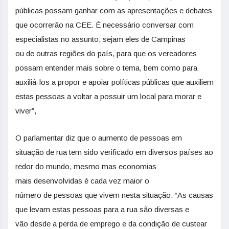
públicas possam ganhar com as apresentações e
de
bates
que ocorrerão na CEE. É necessário conversar com
especialistas no assunto, sejam eles
de
Campinas
ou
de
outras regiões do país, para que os vereadores
possam enten
de
r mais sobre o tema, bem como para
auxiliá-los a propor e apoiar políticas públicas que auxiliem
estas pessoas a voltar a possuir um local para morar e
viver”,
O parlamentar diz que o aumento
de
pessoas em
situação
de
rua
tem sido verificado em diversos países ao
redor do mundo, mesmo mas economias
mais
de
senvolvidas é cada vez maior o
número
de
pessoas que vivem nesta situação. “As causas
que levam estas pessoas para a
rua
são diversas e
vão
de
s
de
a perda
de
emprego e da condição
de
custear