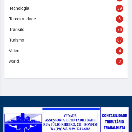
Tecnologia
39
Terceira Idade
6
Trânsito
76
Turismo
87
Video
4
world
3