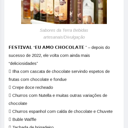
Sabores da Terra Bebidas
artesanais/Divulgação
𝗙𝗘𝗦𝗧𝗜𝗩𝗔𝗟 “𝗘𝗨 𝗔𝗠𝗢 𝗖𝗛𝗢𝗖𝗢𝗟𝗔𝗧𝗘 ” – depois do
sucesso de 2022, ele volta com ainda mais
“deliciosidades”
 Ilha com cascata de chocolate servindo espetos de
frutas com chocolate e fondue
 Crepe doce recheado
 Churros com Nutella e muitas outras variações de
chocolate
 Churros espanhol com calda de chocolate e Chuvete
 Buble Waffle
 Tachada de brigadeiro