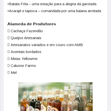
•Batata Frita – uma estação para a alegria da garotada
•Acarajé e tapioca – comandada por uma baiana arretada
𝗔𝗹𝗮𝗺𝗲𝗱𝗮 𝗱𝗲 𝗣𝗿𝗼𝗱𝘂𝘁𝗼𝗿𝗲𝘀
 Cachaça Fazendão
 Queijos Artesanais
 Artesanatos variados e em couro com AMB
 Aventais bordados
 Meias Yellowme
 Calusne Farms
 Mel