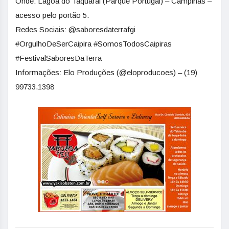
Onde: Lagoa do Taquaral (Parque Portugal) – Campinas –
acesso pelo portão 5.
Redes Sociais: @saboresdaterrafgi
#OrgulhoDeSerCaipira #SomosTodosCaipiras
#FestivalSaboresDaTerra
Informações: Elo Produções (@eloproducoes) – (19)
99733.1398