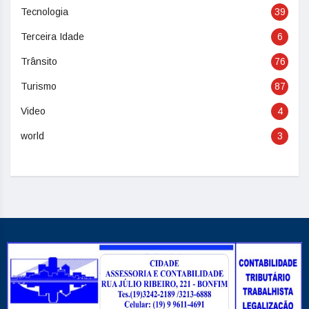
Tecnologia
39
Terceira Idade
6
Trânsito
76
Turismo
87
Video
4
world
3