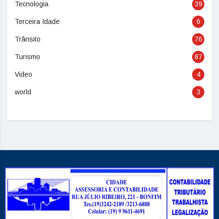
Tecnologia
39
Terceira Idade
6
Trânsito
76
Turismo
87
Video
4
world
3