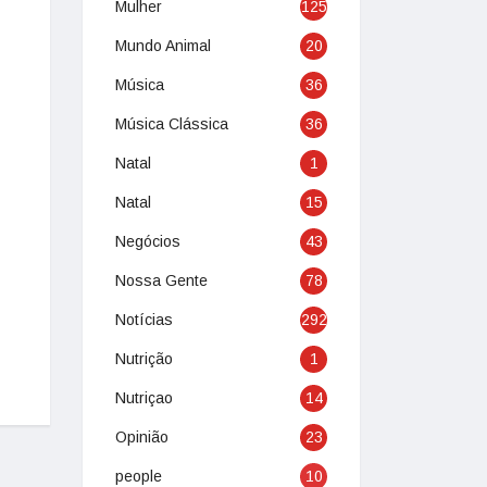
Mulher
125
Mundo Animal
20
Música
36
Música Clássica
36
Natal
1
Natal
15
Negócios
43
Nossa Gente
78
Notícias
292
Nutrição
1
Nutriçao
14
Opinião
23
people
10