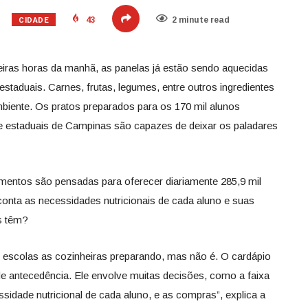
CIDADE
43
2 minute read
iras horas da manhã, as panelas já estão sendo aquecidas
staduais. Carnes, frutas, legumes, entre outros ingredientes
ente. Os pratos preparados para os 170 mil alunos
e estaduais de Campinas são capazes de deixar os paladares
ntos são pensadas para oferecer diariamente 285,9 mil
onta as necessidades nutricionais de cada aluno e suas
as têm?
escolas as cozinheiras preparando, mas não é. O cardápio
antecedência. Ele envolve muitas decisões, como a faixa
essidade nutricional de cada aluno, e as compras”, explica a