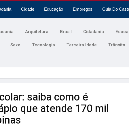
adania
Cidade
Educação
Empregos
Guia Do Cast
adania
Arquitetura
Brasil
Cidadania
Educa
Sexo
Tecnologia
Terceira Idade
Trânsito
a…
colar: saiba como é
ápio que atende 170 mil
pinas