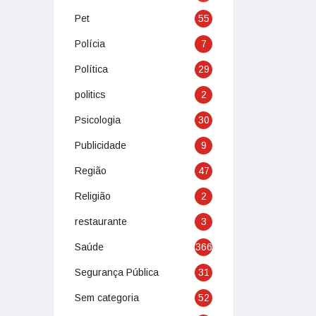
Pet
55
Polícia
7
Política
29
politics
2
Psicologia
30
Publicidade
9
Região
47
Religião
2
restaurante
3
Saúde
366
Segurança Pública
31
Sem categoria
52