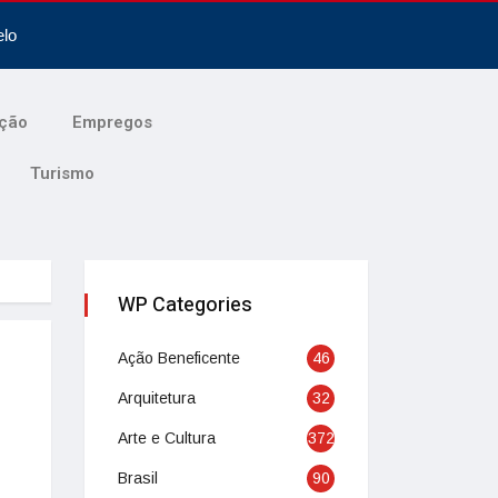
elo
ção
Empregos
Turismo
WP Categories
Ação Beneficente
46
Arquitetura
32
Arte e Cultura
372
Brasil
90