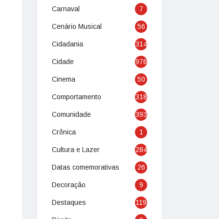
Carnaval
7
Cenário Musical
56
Cidadania
314
Cidade
976
Cinema
50
Comportamento
318
Comunidade
393
Crônica
1
Cultura e Lazer
284
Datas comemorativas
26
Decoração
9
Destaques
119