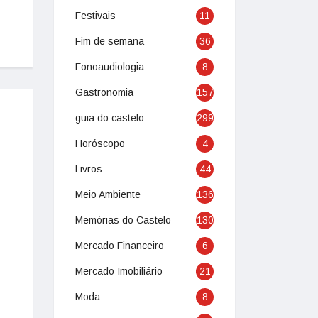
Festivais
11
Fim de semana
36
Fonoaudiologia
8
Gastronomia
157
guia do castelo
299
Horóscopo
4
Livros
44
Meio Ambiente
136
Memórias do Castelo
130
Mercado Financeiro
6
Mercado Imobiliário
21
Moda
8