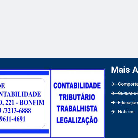
Mais 
Comport
Cultura e
Educação
Notícias