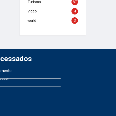
Turismo
87
Video
4
world
3
Acessados
amento
 Lazer