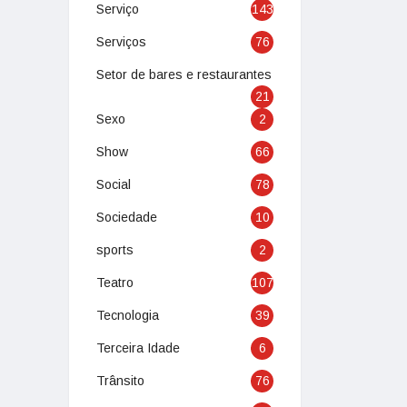
Serviço
143
Serviços
76
Setor de bares e restaurantes
21
Sexo
2
Show
66
Social
78
Sociedade
10
sports
2
Teatro
107
Tecnologia
39
Terceira Idade
6
Trânsito
76