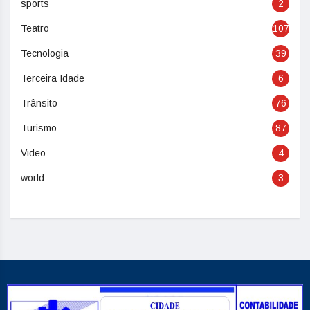
sports
2
Teatro
107
Tecnologia
39
Terceira Idade
6
Trânsito
76
Turismo
87
Video
4
world
3