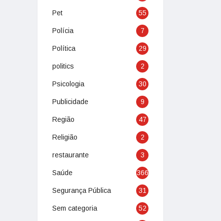
Pet
55
Polícia
7
Política
29
politics
2
Psicologia
30
Publicidade
9
Região
47
Religião
2
restaurante
3
Saúde
366
Segurança Pública
31
Sem categoria
52