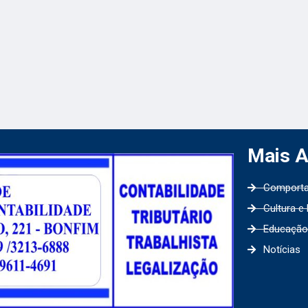
Mais 
Comport
Cultura e
Educação
Notícias