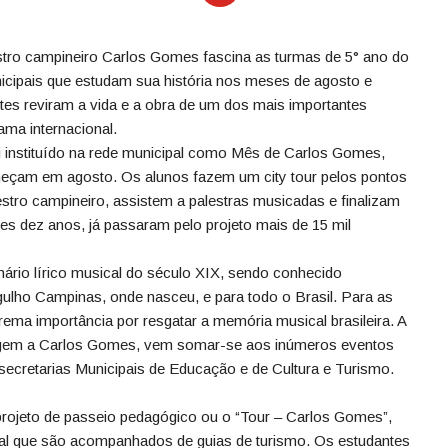
tro campineiro Carlos Gomes fascina as turmas de 5° ano do
cipais que estudam sua história nos meses de agosto e
es reviram a vida e a obra de um dos mais importantes
ama internacional.
instituído na rede municipal como Mês de Carlos Gomes,
meçam em agosto. Os alunos fazem um city tour pelos pontos
tro campineiro, assistem a palestras musicadas e finalizam
 dez anos, já passaram pelo projeto mais de 15 mil
ário lírico musical do século XIX, sendo conhecido
gulho Campinas, onde nasceu, e para todo o Brasil. Para as
trema importância por resgatar a memória musical brasileira. A
agem a Carlos Gomes, vem somar-se aos inúmeros eventos
 secretarias Municipais de Educação e de Cultura e Turismo.
projeto de passeio pedagógico ou o “Tour – Carlos Gomes”,
pal que são acompanhados de guias de turismo. Os estudantes