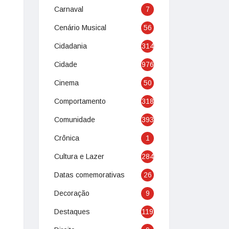
Carnaval
7
Cenário Musical
56
Cidadania
314
Cidade
976
Cinema
50
Comportamento
318
Comunidade
393
Crônica
1
Cultura e Lazer
284
Datas comemorativas
26
Decoração
9
Destaques
119