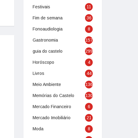
Festivais
11
Fim de semana
36
Fonoaudiologia
8
Gastronomia
157
guia do castelo
299
Horóscopo
4
Livros
44
Meio Ambiente
136
Memórias do Castelo
130
Mercado Financeiro
6
Mercado Imobiliário
21
Moda
8