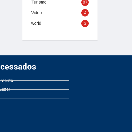
Turismo
87
Video
4
world
3
Acessados
amento
 Lazer