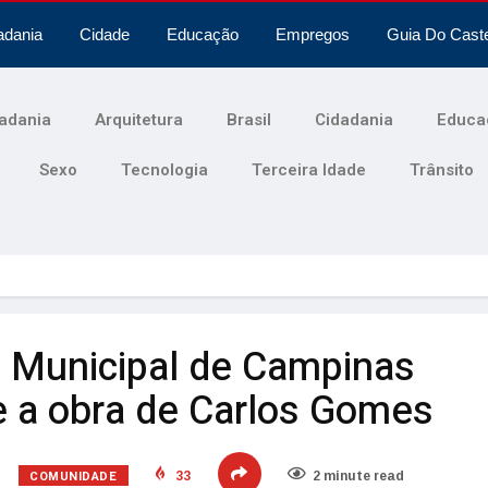
adania
Cidade
Educação
Empregos
Guia Do Cast
adania
Arquitetura
Brasil
Cidadania
Educa
Sexo
Tecnologia
Terceira Idade
Trânsito
 Municipal de Campinas
e a obra de Carlos Gomes
COMUNIDADE
33
2 minute read