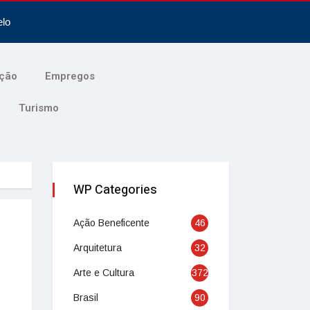
elo
ção
Empregos
Turismo
WP Categories
Ação Beneficente
46
Arquitetura
32
Arte e Cultura
372
Brasil
90