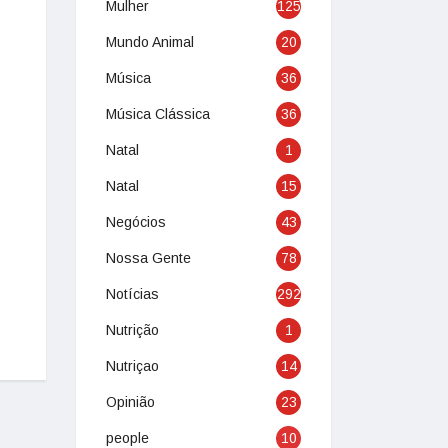
Mulher
125
Mundo Animal
20
Música
36
Música Clássica
36
Natal
1
Natal
15
Negócios
43
Nossa Gente
78
Notícias
292
Nutrição
1
Nutriçao
14
Opinião
23
people
10