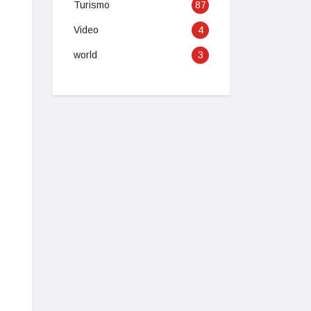
Turismo
87
Video
4
world
3