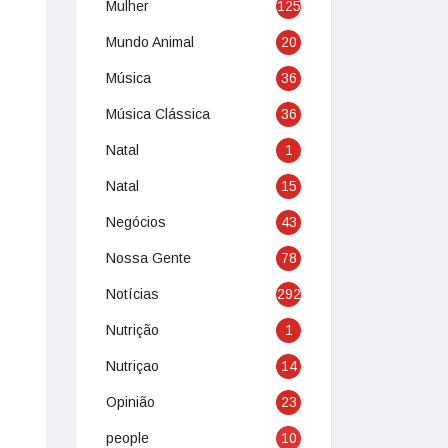
Mulher
125
Mundo Animal
20
Música
36
Música Clássica
36
Natal
1
Natal
15
Negócios
43
Nossa Gente
78
Notícias
292
Nutrição
1
Nutriçao
14
Opinião
23
people
10