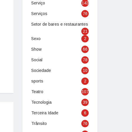
Serviço
143
Serviços
76
Setor de bares e restaurantes
21
Sexo
2
Show
66
Social
78
Sociedade
10
sports
2
Teatro
107
Tecnologia
39
Terceira Idade
6
Trânsito
76