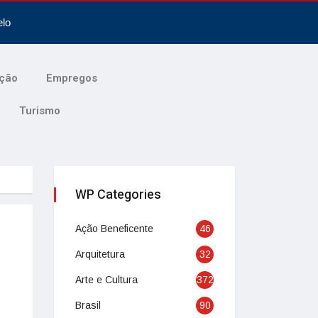
elo
ção
Empregos
Turismo
WP Categories
Ação Beneficente
46
Arquitetura
32
Arte e Cultura
372
Brasil
90