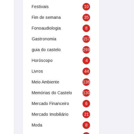
Festivais
10
Fim de semana
35
Fonoaudiologia
8
Gastronomia
157
guia do castelo
299
Horóscopo
4
Livros
44
Meio Ambiente
136
Memórias do Castelo
130
Mercado Financeiro
6
Mercado Imobiliário
21
Moda
8