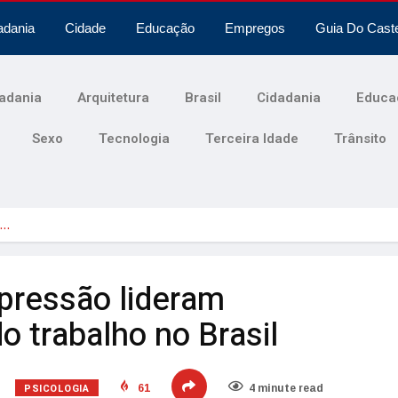
adania
Cidade
Educação
Empregos
Guia Do Cast
adania
Arquitetura
Brasil
Cidadania
Educa
Sexo
Tecnologia
Terceira Idade
Trânsito
o…
pressão lideram
 trabalho no Brasil
PSICOLOGIA
61
4 minute read