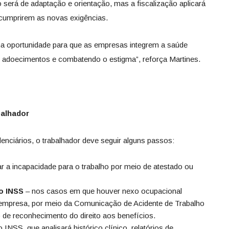
o será de adaptação e orientação, mas a fiscalização aplicará
cumprirem as novas exigências.
ma oportunidade para que as empresas integrem a saúde
o adoecimentos e combatendo o estigma”, reforça Martines.
balhador
enciários, o trabalhador deve seguir alguns passos:
 a incapacidade para o trabalho por meio de atestado ou
o INSS
– nos casos em que houver nexo ocupacional
la empresa, por meio da Comunicação de Acidente de Trabalho
de reconhecimento do direito aos benefícios.
o INSS, que analisará histórico clínico, relatórios de