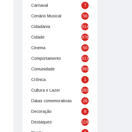
Carnaval
7
Cenário Musical
56
Cidadania
314
Cidade
976
Cinema
50
Comportamento
317
Comunidade
393
Crônica
1
Cultura e Lazer
283
Datas comemorativas
26
Decoração
9
Destaques
119