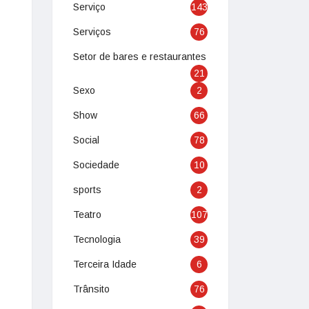
Serviço
143
Serviços
76
Setor de bares e restaurantes
21
Sexo
2
Show
66
Social
78
Sociedade
10
sports
2
Teatro
107
Tecnologia
39
Terceira Idade
6
Trânsito
76