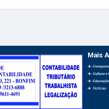
Mais 
Comport
Cultura e
Educação
Notícias