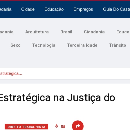
adania
Cidade
Educação
Empregos
Guia Do Cast
adania
Arquitetura
Brasil
Cidadania
Educa
Sexo
Tecnologia
Terceira Idade
Trânsito
Estratégica…
Estratégica na Justiça do
DIREITO TRABALHISTA
58