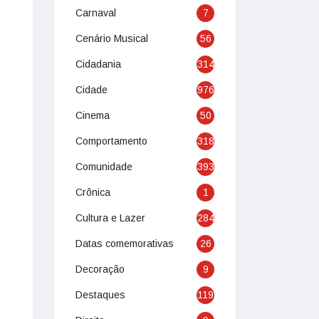
Carnaval
7
Cenário Musical
56
Cidadania
314
Cidade
976
Cinema
50
Comportamento
318
Comunidade
393
Crônica
1
Cultura e Lazer
284
Datas comemorativas
26
Decoração
9
Destaques
119