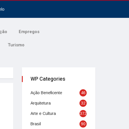
elo
ção
Empregos
Turismo
WP Categories
Ação Beneficente
46
Arquitetura
32
Arte e Cultura
372
Brasil
90