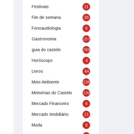
Festivais
11
Fim de semana
36
Fonoaudiologia
8
Gastronomia
157
guia do castelo
299
Horóscopo
4
Livros
44
Meio Ambiente
136
Memórias do Castelo
130
Mercado Financeiro
6
Mercado Imobiliário
21
Moda
8