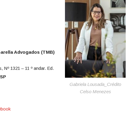
arella Advogados (TMB)
 Nº 1321 – 11 º andar. Ed.
/SP
Gabriela Lousada_Crédito
Celso Menezes
ebook