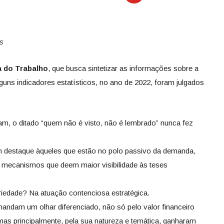
s
a do Trabalho
, que busca sintetizar as informações sobre a
lguns indicadores estatísticos, no ano de 2022, foram julgados
m, o ditado “quem não é visto, não é lembrado” nunca fez
m destaque àqueles que estão no polo passivo da demanda,
e mecanismos que deem maior visibilidade às teses
riedade? Na atuação contenciosa estratégica.
andam um olhar diferenciado, não só pelo valor financeiro
mas principalmente, pela sua natureza e temática, ganharam