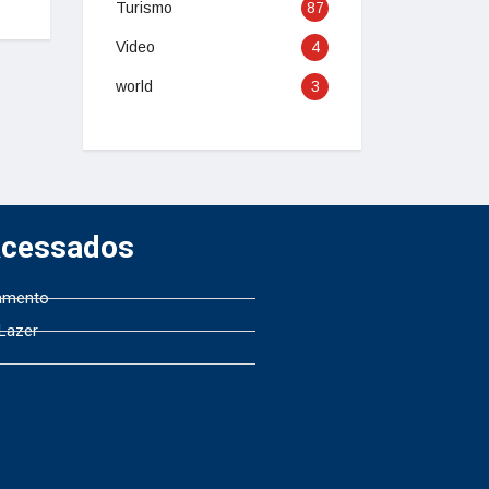
Turismo
87
Video
4
world
3
Acessados
amento
 Lazer