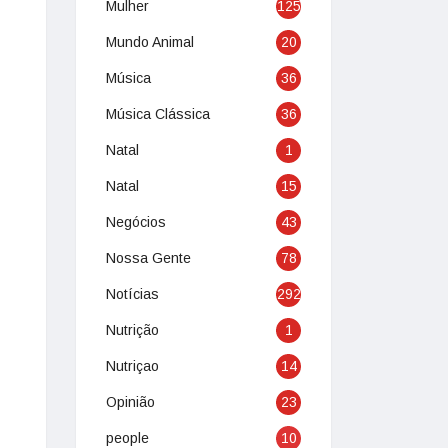
Mulher
125
Mundo Animal
20
Música
36
Música Clássica
36
Natal
1
Natal
15
Negócios
43
Nossa Gente
78
Notícias
292
Nutrição
1
Nutriçao
14
Opinião
23
people
10