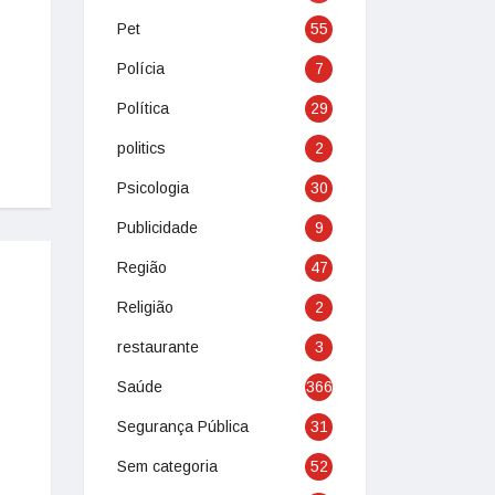
Pet
55
Polícia
7
Política
29
politics
2
Psicologia
30
Publicidade
9
Região
47
Religião
2
restaurante
3
Saúde
366
Segurança Pública
31
Sem categoria
52