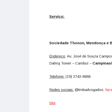
Serviço:
Sociedade Thonon, Mendonça e B
Endereço
: Av. José de Souza Campos,
Dahruj Tower – Cambuí –
Campinas
Telefone:
(19) 3743-8888
Redes sociais:
@tmbadvogados;
fac
Site