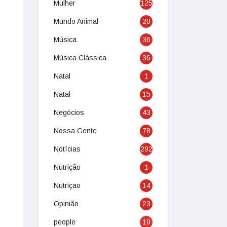
Mulher
125
Mundo Animal
20
Música
36
Música Clássica
36
Natal
1
Natal
15
Negócios
43
Nossa Gente
78
Notícias
292
Nutrição
1
Nutriçao
14
Opinião
23
people
10