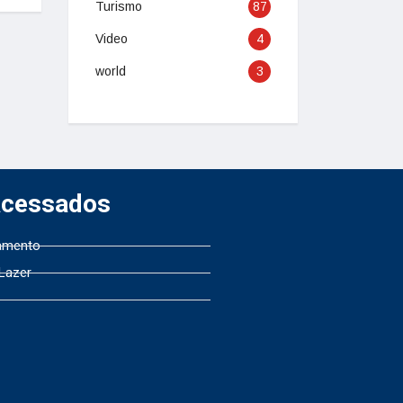
Turismo
87
Video
4
world
3
Acessados
amento
 Lazer