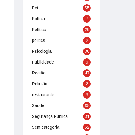
Pet
55
Polícia
7
Política
29
politics
2
Psicologia
30
Publicidade
9
Região
47
Religião
2
restaurante
3
Saúde
366
Segurança Pública
31
Sem categoria
52