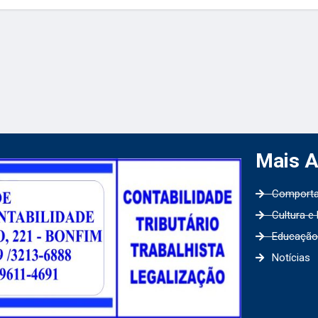
Mais 
Comport
Cultura e
Educação
Notícias