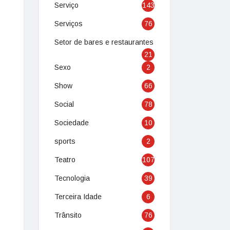
Serviço
143
Serviços
76
Setor de bares e restaurantes
21
Sexo
2
Show
66
Social
78
Sociedade
10
sports
2
Teatro
107
Tecnologia
39
Terceira Idade
6
Trânsito
76