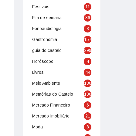
Festivais
11
Fim de semana
36
Fonoaudiologia
8
Gastronomia
157
guia do castelo
299
Horóscopo
4
Livros
44
Meio Ambiente
136
Memórias do Castelo
130
Mercado Financeiro
6
Mercado Imobiliário
21
Moda
8