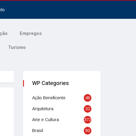
elo
ção
Empregos
Turismo
WP Categories
Ação Beneficente
46
Arquitetura
32
Arte e Cultura
372
Brasil
90