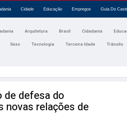
adania
Cidade
Educação
Empregos
Guia Do Cast
adania
Arquitetura
Brasil
Cidadania
Educa
Sexo
Tecnologia
Terceira Idade
Trânsito
o de defesa do
s novas relações de