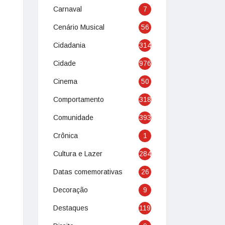
Carnaval
7
Cenário Musical
56
Cidadania
314
Cidade
976
Cinema
50
Comportamento
318
Comunidade
393
Crônica
1
Cultura e Lazer
284
Datas comemorativas
26
Decoração
9
Destaques
119