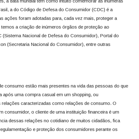
s, a data mundial tem como intuito comemorar as inúmeras
asil, a do Código de Defesa do Consumidor (CDC) é a
ras ações foram adotadas para, cada vez mais, proteger a
temos a criação de inúmeros órgãos de proteção ao
(Sistema Nacional de Defesa do Consumidor), Portal do
con (Secretaria Nacional do Consumidor), entre outras
 de consumo estão mais presentes na vida das pessoas do que
ada após uma compra casual em um shopping, ou
s relações caracterizadas como relações de consumo. O
m consumidor, o cliente de uma instituição financeira é um
ia dessas relações no cotidiano de muitos cidadãos, fica
a regulamentação e proteção dos consumidores perante os