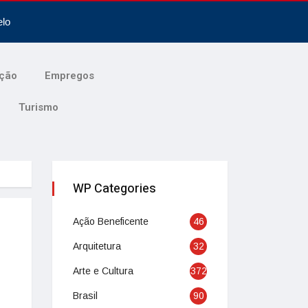
elo
ção
Empregos
Turismo
WP Categories
Ação Beneficente
46
Arquitetura
32
Arte e Cultura
372
Brasil
90