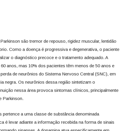
Parkinson são tremor de repouso, rigidez muscular, lentidão
brio. Como a doença é progressiva e degenerativa, o paciente
alizar o diagnóstico precoce e o tratamento adequado. A
 60 anos, mas 10% dos pacientes têm menos de 50 anos e
 perda de neurônios do Sistema Nervoso Central (SNC), em
a negra. Os neurônios dessa região sintetizam o
nuição nessa área provoca sintomas clínicos, principalmente
e Parkinson.
s pertence a uma classe de substância denominada
a é levar adiante a informação recebida na forma de sinais
 formando sinapses. A dopamina atua especificamente em