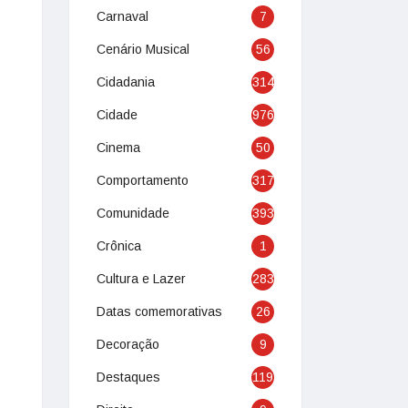
Carnaval
7
Cenário Musical
56
Cidadania
314
Cidade
976
Cinema
50
Comportamento
317
Comunidade
393
Crônica
1
Cultura e Lazer
283
Datas comemorativas
26
Decoração
9
Destaques
119