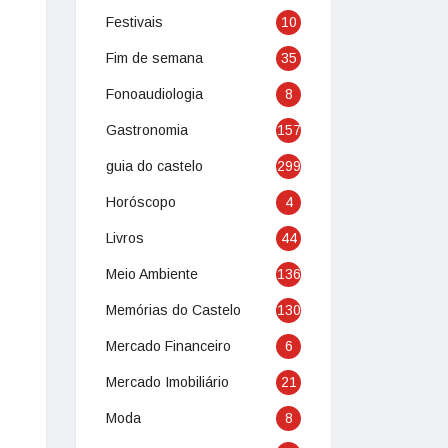
Festivais
10
Fim de semana
35
Fonoaudiologia
8
Gastronomia
157
guia do castelo
299
Horóscopo
4
Livros
44
Meio Ambiente
136
Memórias do Castelo
130
Mercado Financeiro
6
Mercado Imobiliário
21
Moda
8