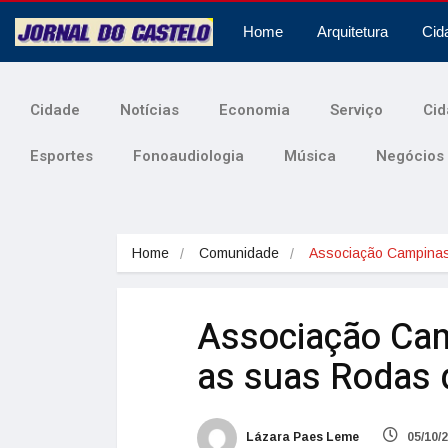
Home
Arquitetura
Cid
Cidade
Notícias
Economia
Serviço
Cid
Esportes
Fonoaudiologia
Música
Negócios
Home
Comunidade
Associação Campina
Associação Cam
as suas Rodas 
Lázara Paes Leme
05/10/