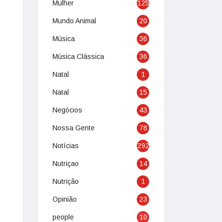
Mulher
125
Mundo Animal
20
Música
36
Música Clássica
36
Natal
1
Natal
15
Negócios
43
Nossa Gente
78
Notícias
292
Nutriçao
14
Nutrição
1
Opinião
23
people
10