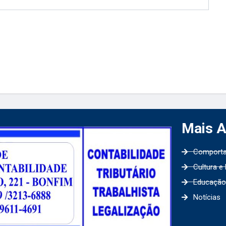
Mais 
Comport
Cultura e
Educação
Notícias