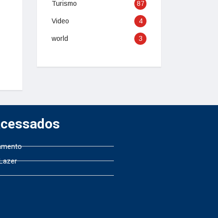
Turismo
87
Video
4
world
3
Acessados
amento
 Lazer