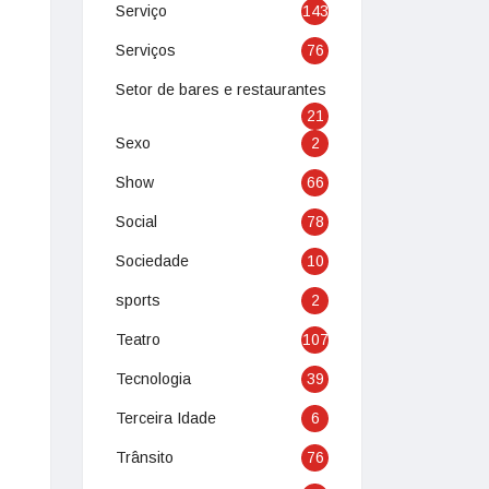
Serviço
143
Serviços
76
Setor de bares e restaurantes
21
Sexo
2
Show
66
Social
78
Sociedade
10
sports
2
Teatro
107
Tecnologia
39
Terceira Idade
6
Trânsito
76