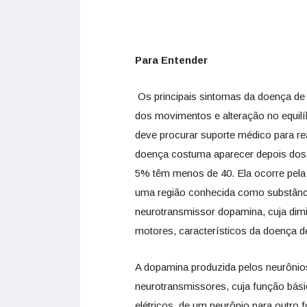
Para Entender
Os principais sintomas da doença de 
dos movimentos e alteração no equilí
deve procurar suporte médico para re
doença costuma aparecer depois dos
5% têm menos de 40. Ela ocorre pela
uma região conhecida como substânci
neurotransmissor dopamina, cuja dimi
motores, característicos da doença d
A dopamina produzida pelos neurônio
neurotransmissores, cuja função básic
elétricos, de um neurônio para outro