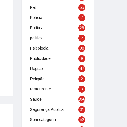
Pet
55
Polícia
7
Política
29
politics
2
Psicologia
30
Publicidade
9
Região
47
Religião
2
restaurante
3
Saúde
366
Segurança Pública
31
Sem categoria
52