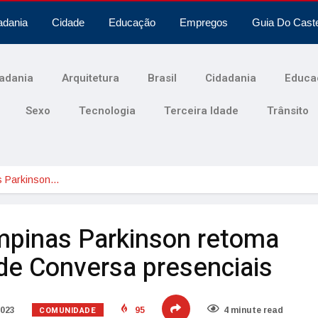
adania
Cidade
Educação
Empregos
Guia Do Cast
adania
Arquitetura
Brasil
Cidadania
Educa
Sexo
Tecnologia
Terceira Idade
Trânsito
s Parkinson…
pinas Parkinson retoma
de Conversa presenciais
COMUNIDADE
2023
95
4 minute read