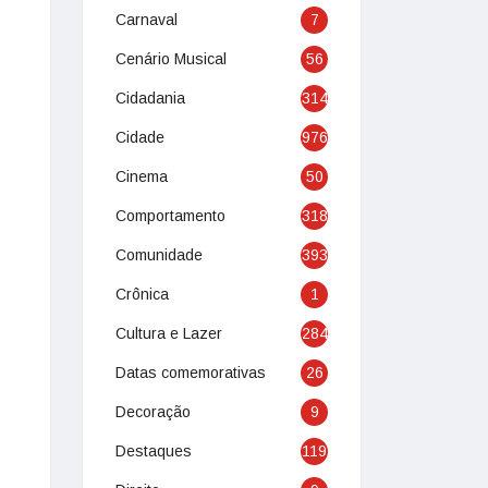
Carnaval
7
Cenário Musical
56
Cidadania
314
Cidade
976
Cinema
50
Comportamento
318
Comunidade
393
Crônica
1
Cultura e Lazer
284
Datas comemorativas
26
Decoração
9
Destaques
119