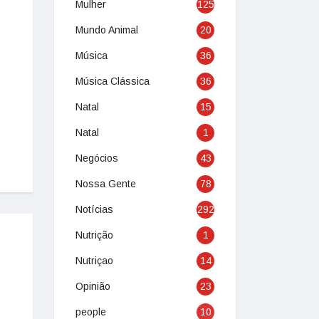
Mulher
125
Mundo Animal
20
Música
36
Música Clássica
36
Natal
15
Natal
1
Negócios
43
Nossa Gente
78
Notícias
292
Nutrição
1
Nutriçao
14
Opinião
23
people
10