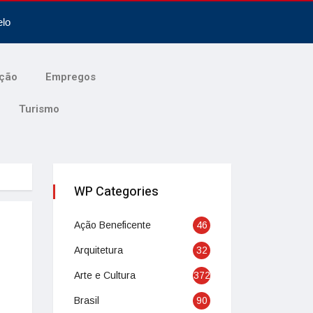
elo
ção
Empregos
Turismo
WP Categories
Ação Beneficente
46
Arquitetura
32
Arte e Cultura
372
Brasil
90