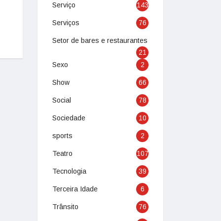
Serviço
143
Serviços
76
Setor de bares e restaurantes
21
Sexo
2
Show
66
Social
78
Sociedade
10
sports
2
Teatro
107
Tecnologia
39
Terceira Idade
6
Trânsito
76