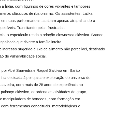
 Índia, com figurinos de cores vibrantes e tambores
úmeros clássicos de ilusionismo. Os assistentes, Latika
Atul em suas performances, acabam apenas atrapalhando e
uecíveis. Transitando pelas frustradas
ncia, o espetáculo recria a relação clownesca clássica: Branco,
palhada que diverte a família inteira.
 ingresso sugerido é 1kg de alimento não perecível, destinado
ão de vulnerabilidade social.
1 por Abel Saavedra e Raquel Saldivia em Barão
ia dedicada à pesquisa e exploração do universo do
Saavedra, com mais de 28 anos de experiência no
 palhaço clássico, coordena as atividades do grupo,
wn e manipuladora de bonecos, com formação em
bui com ferramentas conceituais, metodológicas e