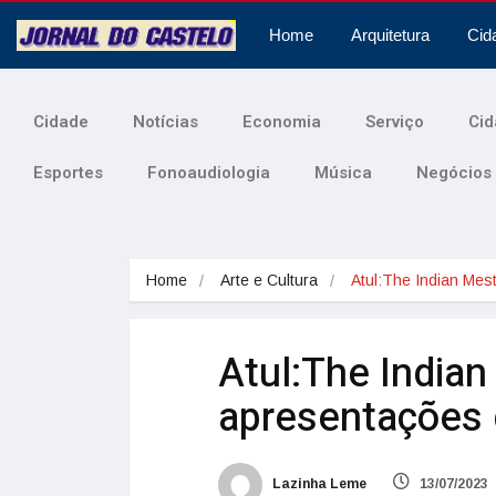
Home
Arquitetura
Cid
Cidade
Notícias
Economia
Serviço
Cid
Esportes
Fonoaudiologia
Música
Negócios
Home
Arte e Cultura
Atul:The Indian Mes
Atul:The India
apresentações 
Lazinha Leme
13/07/2023