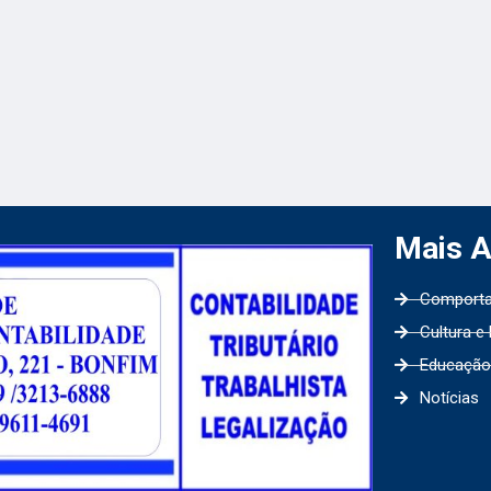
Mais 
Comport
Cultura e
Educação
Notícias