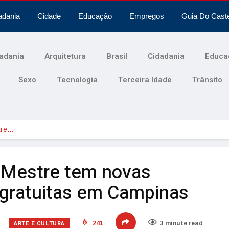
adania
Cidade
Educação
Empregos
Guia Do Cast
adania
Arquitetura
Brasil
Cidadania
Educa
Sexo
Tecnologia
Terceira Idade
Trânsito
tre…
n Mestre tem novas
gratuitas em Campinas
ARTE E CULTURA
241
3 minute read