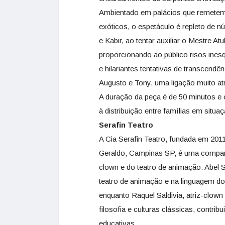
Ambientado em palácios que remetem à
exóticos, o espetáculo é repleto de n
e Kabir, ao tentar auxiliar o Mestre 
proporcionando ao público risos inesq
e hilariantes tentativas de transcendê
Augusto e Tony, uma ligação muito atra
A duração da peça é de 50 minutos e o
à distribuição entre famílias em situaç
Serafin Teatro
A Cia Serafin Teatro, fundada em 201
Geraldo, Campinas SP, é uma companh
clown e do teatro de animação. Abel 
teatro de animação e na linguagem do
enquanto Raquel Saldivia, atriz-clo
filosofia e culturas clássicas, contri
educativas.