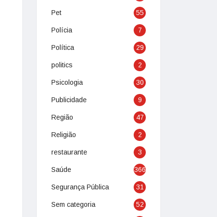
Pet
55
Polícia
7
Política
29
politics
2
Psicologia
30
Publicidade
9
Região
47
Religião
2
restaurante
3
Saúde
366
Segurança Pública
31
Sem categoria
52