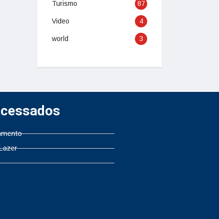
Turismo
87
Video
4
world
3
Acessados
amento
 Lazer