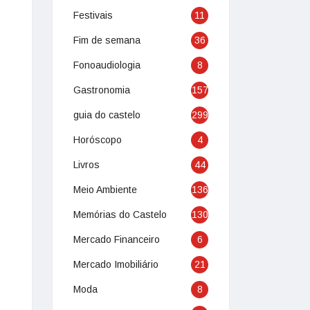
Festivais
11
Fim de semana
36
Fonoaudiologia
8
Gastronomia
157
guia do castelo
299
Horóscopo
4
Livros
44
Meio Ambiente
136
Memórias do Castelo
130
Mercado Financeiro
6
Mercado Imobiliário
21
Moda
8