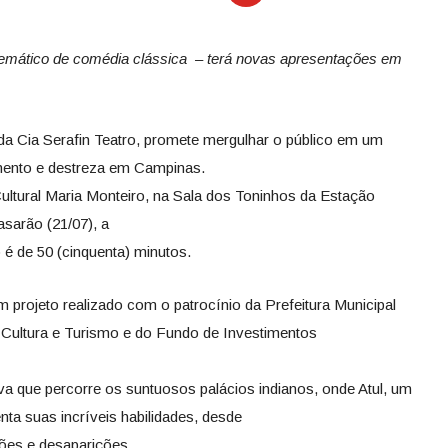
 temático de comédia clássica – terá novas apresentações em
 da Cia Serafin Teatro, promete mergulhar o público em um
mento e destreza em Campinas.
ltural Maria Monteiro, na Sala dos Toninhos da Estação
asarão (21/07), a
o é de 50 (cinquenta) minutos.
 projeto realizado com o patrocínio da Prefeitura Municipal
 Cultura e Turismo e do Fundo de Investimentos
a que percorre os suntuosos palácios indianos, onde Atul, um
enta suas incríveis habilidades, desde
ões e desaparições.