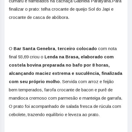
cumaru e flambados na cachaça Gabriela Paratyana.Para
finalizar o prato: telha crocante de queijo Sol do Japi e
crocante de casca de abóbora.
O
Bar Santa Genebra
,
terceiro colocado
com nota
final 93,69 criou o
Lenda na Brasa, elaborado com
costela bovina preparada no bafo por 8 horas,
alcançando maciez extrema e suculência, finalizada
com seu próprio molho
. Servida com arroz e feijão
bem temperados, farofa crocante de bacon e purê de
mandioca cremoso com parmesão e manteiga de garrafa.
O prato foi acompanhado de salada fresca de rúcula com
cebolete, trazendo equilíbrio e leveza ao prato.