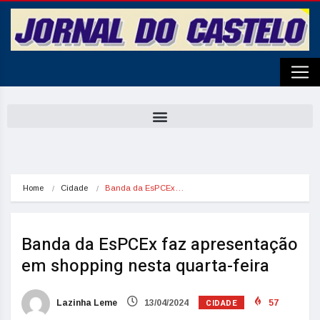
Home
Cidade
Banda da EsPCEx…
Banda da EsPCEx faz apresentação
em shopping nesta quarta-feira
CIDADE
Lazinha Leme
13/04/2024
57