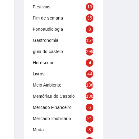
Festivais
10
Fim de semana
35
Fonoaudiologia
8
Gastronomia
157
guia do castelo
299
Horóscopo
4
Livros
44
Meio Ambiente
136
Memórias do Castelo
130
Mercado Financeiro
6
Mercado Imobiliário
21
Moda
8