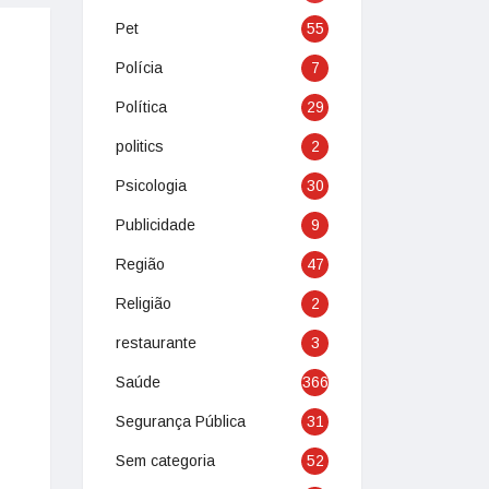
Pet
55
Polícia
7
Política
29
politics
2
Psicologia
30
Publicidade
9
Região
47
Religião
2
restaurante
3
Saúde
366
Segurança Pública
31
Sem categoria
52