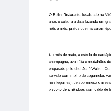
O Bellini Ristorante, localizado no
Vitó
anos e celebra a data fazendo um gr
mês a mês, pratos que marcaram époc
No mês de maio, a estrela do cardápi
champagne, uva itália e medalhões de 
preparado pelo chef José Wellton G
servido com molho de cogumelos vari
mini legumes); de sobremesa o irresis
biscoito de amêndoas com calda de fr