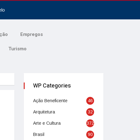
elo
ção
Empregos
Turismo
WP Categories
Ação Beneficente
46
Arquitetura
32
Arte e Cultura
372
Brasil
90