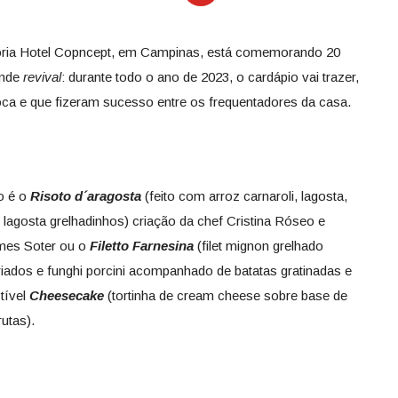
ria
Hotel Copncept, em Campinas, está comemorando 20
ande
revival
: durante todo o ano de 2023, o cardápio vai trazer,
a e que fizeram sucesso entre os frequentadores da casa.
o é o
Risoto d´aragosta
(feito com arroz carnaroli, lagosta,
lagosta grelhadinhos) criação da chef Cristina Róseo e
omes Soter ou o
Filetto Farnesina
(filet mignon grelhado
ados e funghi porcini acompanhado de batatas gratinadas e
tível
Cheesecake
(tortinha de cream cheese sobre base de
utas).