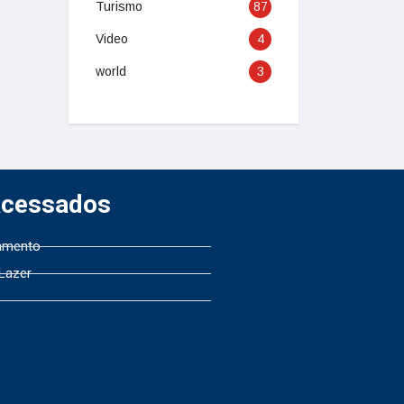
Turismo
87
Video
4
world
3
Acessados
amento
 Lazer