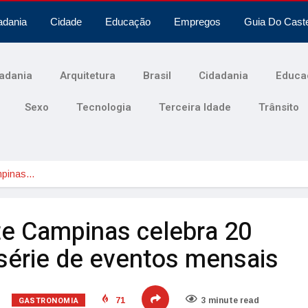
adania
Cidade
Educação
Empregos
Guia Do Cast
adania
Arquitetura
Brasil
Cidadania
Educa
Sexo
Tecnologia
Terceira Idade
Trânsito
ampinas…
nte Campinas celebra 20
érie de eventos mensais
GASTRONOMIA
71
3 minute read