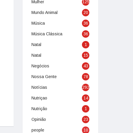
Mulher
125
Mundo Animal
20
Música
36
Música Clássica
36
Natal
1
Natal
15
Negócios
43
Nossa Gente
78
Notícias
292
Nutriçao
14
Nutrição
1
Opinião
23
people
10