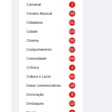
Carnaval
7
Cenário Musical
56
Cidadania
314
Cidade
976
Cinema
50
Comportamento
317
Comunidade
393
Crônica
1
Cultura e Lazer
283
Datas comemorativas
26
Decoração
9
Destaques
119