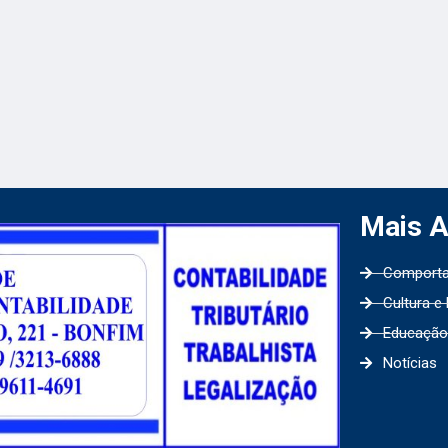
Mais 
Comport
Cultura e
Educação
Notícias