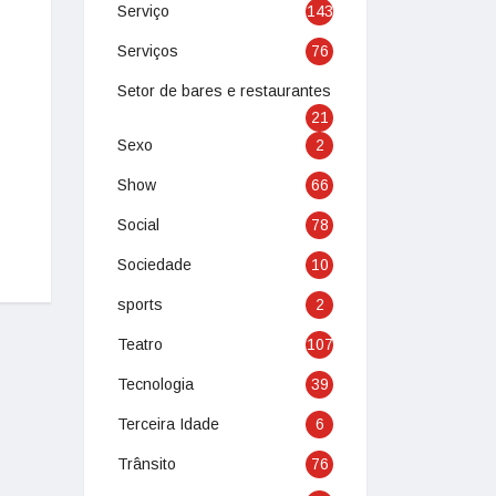
Serviço
143
Serviços
76
Setor de bares e restaurantes
21
Sexo
2
Show
66
Social
78
Sociedade
10
sports
2
Teatro
107
Tecnologia
39
Terceira Idade
6
Trânsito
76