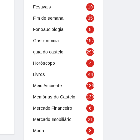
Festivais
10
Fim de semana
35
Fonoaudiologia
8
Gastronomia
157
guia do castelo
299
Horóscopo
4
Livros
44
Meio Ambiente
136
Memórias do Castelo
130
Mercado Financeiro
6
Mercado Imobiliário
21
Moda
8