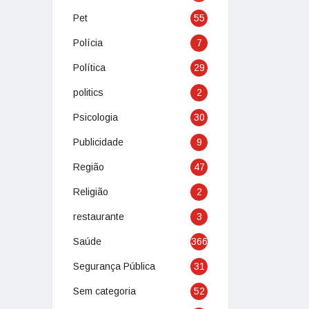
Pet
55
Polícia
7
Política
29
politics
2
Psicologia
30
Publicidade
9
Região
47
Religião
2
restaurante
3
Saúde
366
Segurança Pública
31
Sem categoria
52