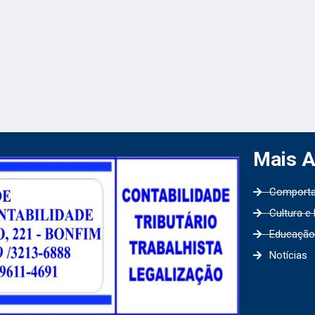
Mais 
Comport
Cultura e
Educação
Notícias