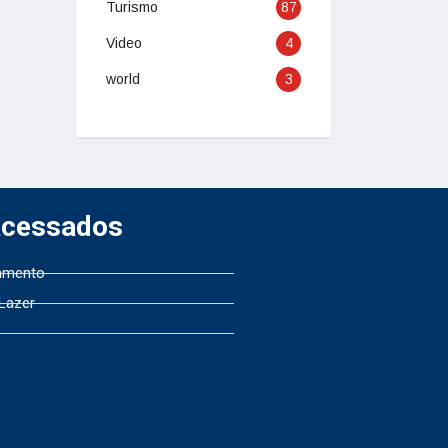
Turismo
87
Video
4
world
3
Acessados
amento
 Lazer