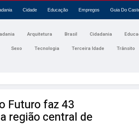
adania
Cidade
Educação
Empregos
Guia Do Cast
adania
Arquitetura
Brasil
Cidadania
Educa
Sexo
Tecnologia
Terceira Idade
Trânsito
o Futuro faz 43
 região central de