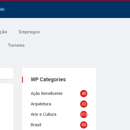
elo
ção
Empregos
Turismo
WP Categories
Ação Beneficente
46
Arquitetura
32
Arte e Cultura
372
Brasil
90