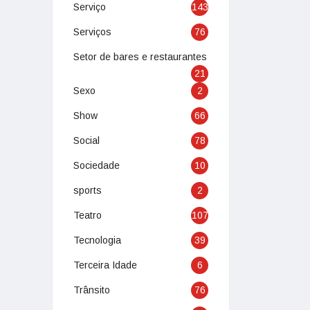
Serviço
143
Serviços
76
Setor de bares e restaurantes
21
Sexo
2
Show
66
Social
78
Sociedade
10
sports
2
Teatro
107
Tecnologia
39
Terceira Idade
6
Trânsito
76