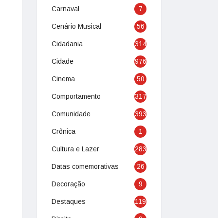
Carnaval
7
Cenário Musical
56
Cidadania
314
Cidade
976
Cinema
50
Comportamento
317
Comunidade
393
Crônica
1
Cultura e Lazer
283
Datas comemorativas
26
Decoração
9
Destaques
119