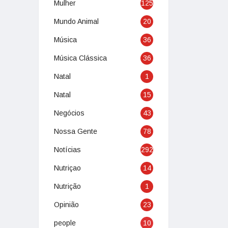
Mulher
125
Mundo Animal
20
Música
36
Música Clássica
36
Natal
1
Natal
15
Negócios
43
Nossa Gente
78
Notícias
292
Nutriçao
14
Nutrição
1
Opinião
23
people
10