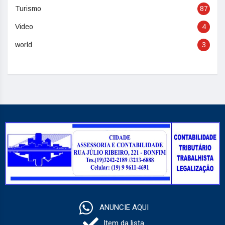
Turismo
87
Video
4
world
3
ANUNCIE AQUI
Item da lista