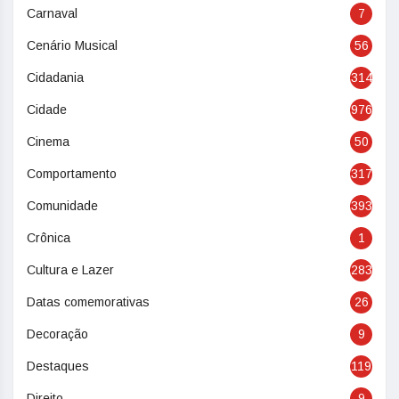
Carnaval
7
Cenário Musical
56
Cidadania
314
Cidade
976
Cinema
50
Comportamento
317
Comunidade
393
Crônica
1
Cultura e Lazer
283
Datas comemorativas
26
Decoração
9
Destaques
119
Direito
9