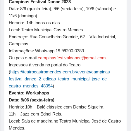
Campinas Festival Dance 2023
Data: 8/6 (quinta-feira), 9/6 (sexta-feira), 10/6 (sábado) e
11/6 (domingo)
Horário: 14h todos os dias
Local: Teatro Municipal Castro Mendes
Endereço: Rua Conselheiro Gomide, 62 – Vila Industrial,
Campinas
Informações: Whatsapp 19 99200-0383
Ou pelo e-mail
campinasfestivaldance@gmail.
com
Ingressos à venda no portal do Teatro
(
https://teatrocastromendes.
com.br/evento/campinas_
festival_dance_2_edicao_
teatro_municipal_jose_de_
castro_mendes_48094
)
Evento: Workshops
Data: 9/06 (sexta-feira)
Horário: 10h – Balé clássico com Denise Siqueira
11h – Jazz com Ednei Reis,
Local: Sala de madeira no Teatro Municipal José de Castro
Mendes.