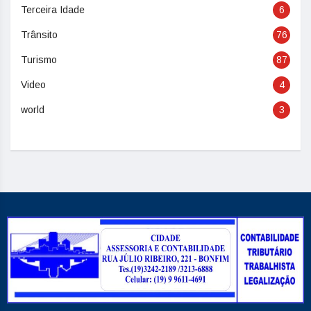
Terceira Idade
6
Trânsito
76
Turismo
87
Video
4
world
3