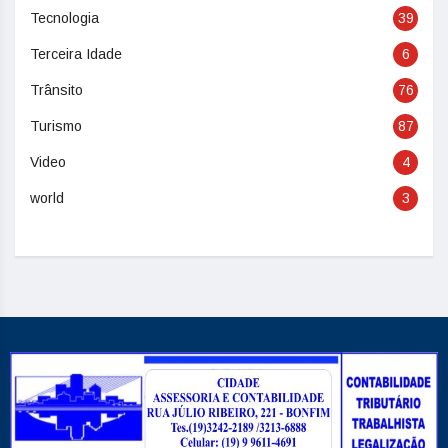
Tecnologia
39
Terceira Idade
6
Trânsito
76
Turismo
87
Video
4
world
3