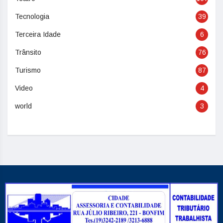
Tecnologia
39
Terceira Idade
6
Trânsito
76
Turismo
87
Video
4
world
3