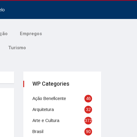
elo
ção
Empregos
Turismo
WP Categories
Ação Beneficente
46
Arquitetura
32
Arte e Cultura
372
Brasil
90