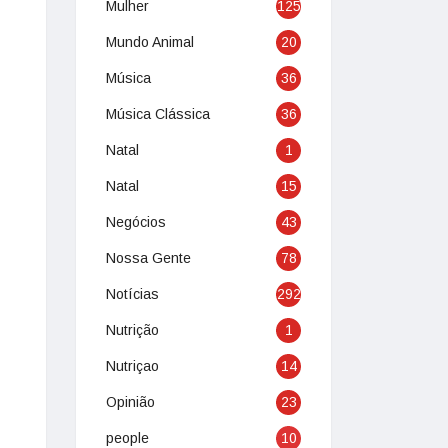
Mulher
125
Mundo Animal
20
Música
36
Música Clássica
36
Natal
1
Natal
15
Negócios
43
Nossa Gente
78
Notícias
292
Nutrição
1
Nutriçao
14
Opinião
23
people
10