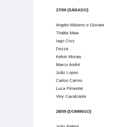
27/09 (SÁBADO)
Angelo Máximo e Giovani
Thalita Maia
Iago Cruz
Dezza
Kelvin Morais
Marco André
João Lopes
Carlos Carmo
Luca Pimentel
Viny Cavalcante
28/09 (DOMINGO)
João Belinni