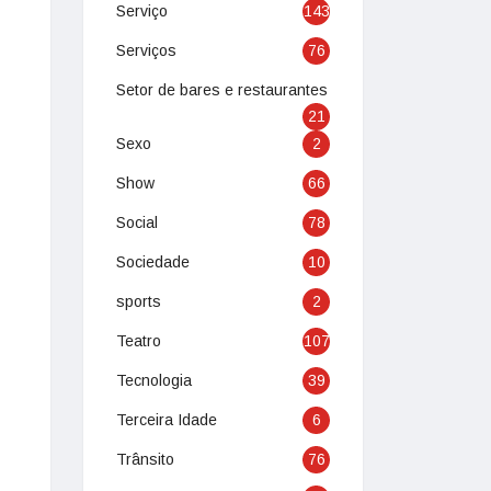
Serviço
143
Serviços
76
Setor de bares e restaurantes
21
Sexo
2
Show
66
Social
78
Sociedade
10
sports
2
Teatro
107
Tecnologia
39
Terceira Idade
6
Trânsito
76