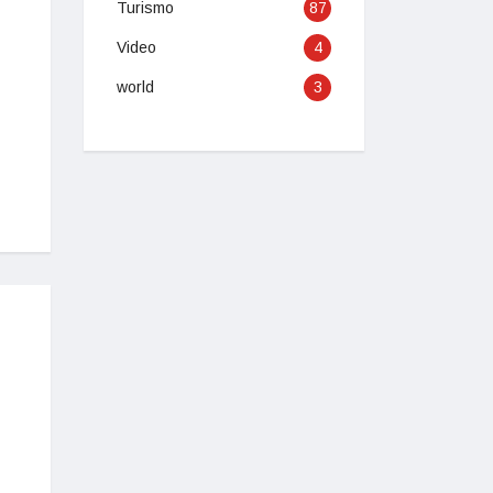
Turismo
87
Video
4
world
3