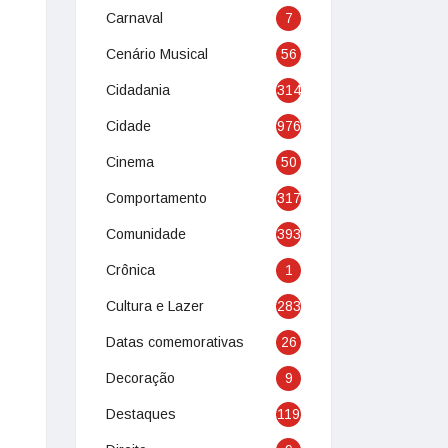
Carnaval
7
Cenário Musical
56
Cidadania
314
Cidade
976
Cinema
50
Comportamento
317
Comunidade
393
Crônica
1
Cultura e Lazer
283
Datas comemorativas
26
Decoração
9
Destaques
119