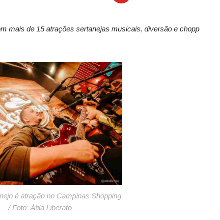
om mais de 15 atrações sertanejas musicais, diversão e chopp
anejo é atração no Campinas Shopping
/ Foto: Átila Liberato