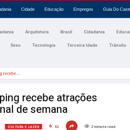
adania
Cidade
Educação
Empregos
Guia Do Cast
adania
Arquitetura
Brasil
Cidadania
Educa
Sexo
Tecnologia
Terceira Idade
Trânsito
g recebe…
ing recebe atrações
inal de semana
CULTURA E LAZER
61
2 minute read