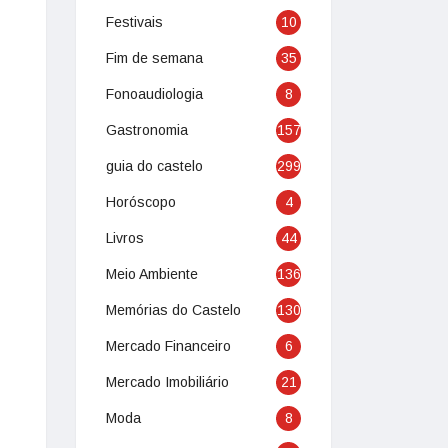
Festivais
10
Fim de semana
35
Fonoaudiologia
8
Gastronomia
157
guia do castelo
299
Horóscopo
4
Livros
44
Meio Ambiente
136
Memórias do Castelo
130
Mercado Financeiro
6
Mercado Imobiliário
21
Moda
8