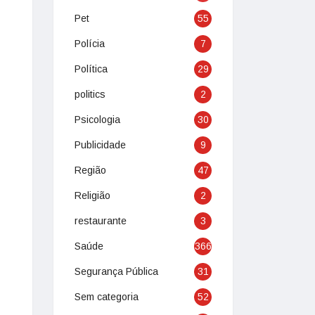
Pet
55
Polícia
7
Política
29
politics
2
Psicologia
30
Publicidade
9
Região
47
Religião
2
restaurante
3
Saúde
366
Segurança Pública
31
Sem categoria
52