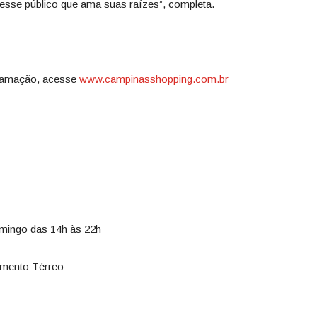
esse público que ama suas raízes”, completa.
gramação, acesse
www.campinasshopping.com.br
mingo das 14h às 22h
amento Térreo