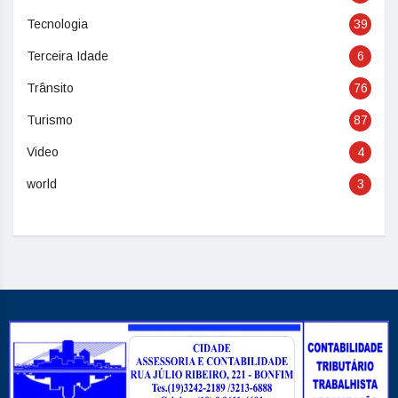
Tecnologia
39
Terceira Idade
6
Trânsito
76
Turismo
87
Video
4
world
3