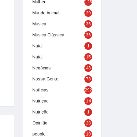
Mulher
125
Mundo Animal
20
Música
36
Música Clássica
36
Natal
1
Natal
15
Negócios
43
Nossa Gente
78
Notícias
292
Nutriçao
14
Nutrição
1
Opinião
23
people
10