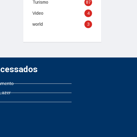
Turismo
87
Video
4
world
3
Acessados
amento
 Lazer