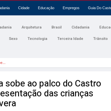
adania
Cidade
Educação
Empregos
Guia Do Cast
adania
Arquitetura
Brasil
Cidadania
Educa
Sexo
Tecnologia
Terceira Idade
Trânsito
be…
 sobe ao palco do Castro
esentação das crianças
vera