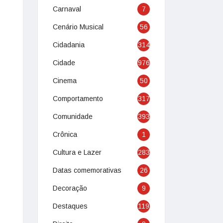
Carnaval
7
Cenário Musical
56
Cidadania
314
Cidade
976
Cinema
50
Comportamento
317
Comunidade
393
Crônica
1
Cultura e Lazer
283
Datas comemorativas
26
Decoração
9
Destaques
119