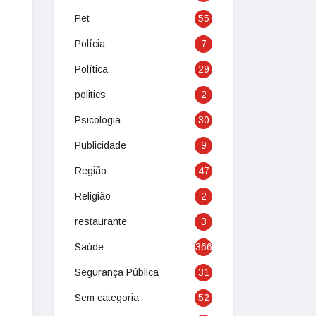
Pet
55
Polícia
7
Política
29
politics
2
Psicologia
30
Publicidade
9
Região
47
Religião
2
restaurante
3
Saúde
366
Segurança Pública
31
Sem categoria
52