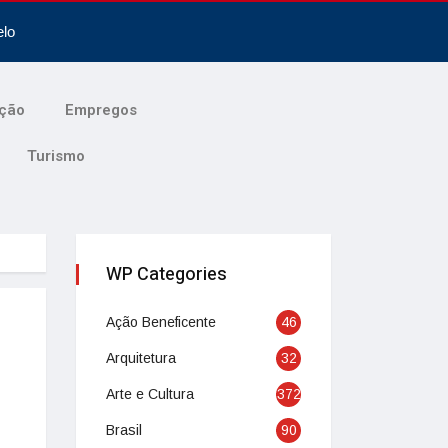
elo
ção
Empregos
Turismo
WP Categories
Ação Beneficente
46
Arquitetura
32
Arte e Cultura
372
Brasil
90