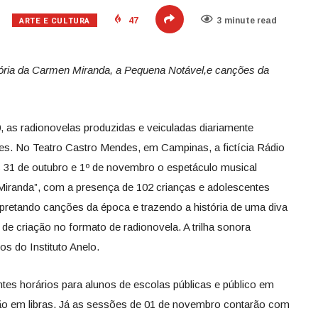
ARTE E CULTURA
47
3 minute read
stória da Carmen Miranda, a Pequena Notável,e canções da
, as radionovelas produzidas e veiculadas diariamente
es. No Teatro Castro Mendes, em Campinas, a fictícia Rádio
 31 de outubro e 1º de
novembro
o espetáculo musical
Miranda”, com a presença de 102 crianças e adolescentes
rpretando canções da época e trazendo a história de uma diva
 de criação no formato de radionovela. A trilha sonora
os do Instituto Anelo.
es horários para alunos de escolas públicas e público em
ão em libras. Já as sessões de 01 de
novembro
contarão com