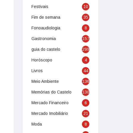
Festivais
10
Fim de semana
35
Fonoaudiologia
8
Gastronomia
157
guia do castelo
299
Horóscopo
4
Livros
44
Meio Ambiente
136
Memórias do Castelo
130
Mercado Financeiro
6
Mercado Imobiliário
21
Moda
8