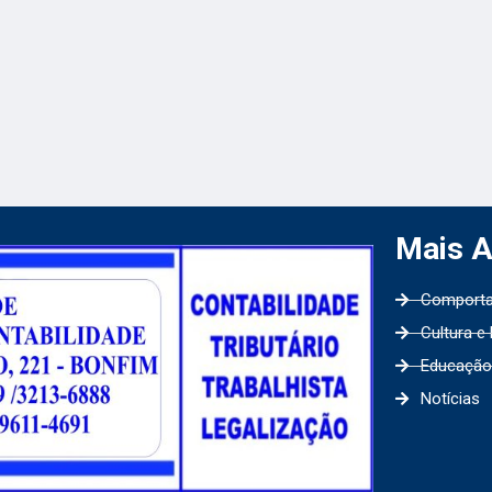
Mais 
Comport
Cultura e
Educação
Notícias