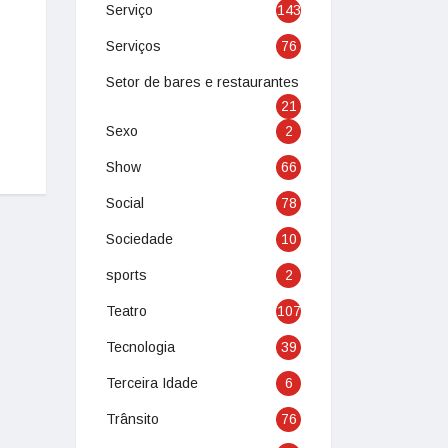
Serviço
143
Serviços
76
Setor de bares e restaurantes
21
Sexo
2
Show
66
Social
78
Sociedade
10
sports
2
Teatro
107
Tecnologia
39
Terceira Idade
6
Trânsito
76