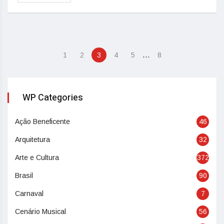
…
1
2
3
4
5
8
WP Categories
Ação Beneficente
46
Arquitetura
32
Arte e Cultura
372
Brasil
90
Carnaval
7
Cenário Musical
56