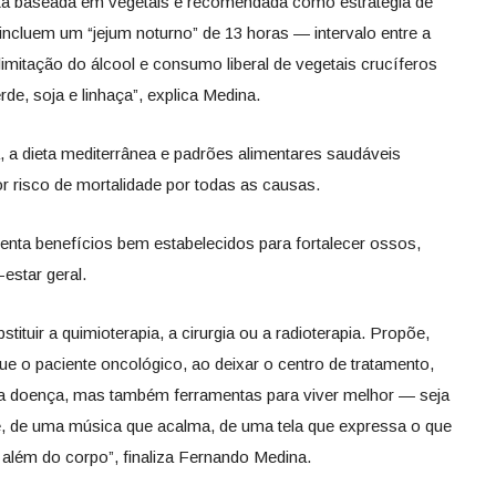
ieta baseada em vegetais é recomendada como estratégia de
incluem um “jejum noturno” de 13 horas — intervalo entre a
 limitação do álcool e consumo liberal de vegetais crucíferos
de, soja e linhaça”, explica Medina.
a dieta mediterrânea e padrões alimentares saudáveis
risco de mortalidade por todas as causas.
senta benefícios bem estabelecidos para fortalecer ossos,
estar geral.
tituir a quimioterapia, a cirurgia ou a radioterapia. Propõe,
que o paciente oncológico, ao deixar o centro de tratamento,
da doença, mas também ferramentas para viver melhor — seja
e, de uma música que acalma, de uma tela que expressa o que
 além do corpo”, finaliza Fernando Medina.