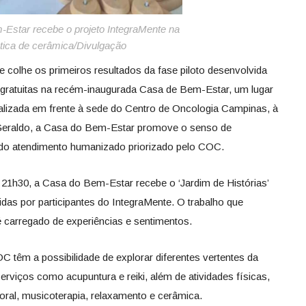
Estar recebe o projeto IntegraMente na
tica de cerâmica/Divulgação
 colhe os primeiros resultados da fase piloto desenvolvida
 gratuitas na recém-inaugurada Casa de Bem-Estar, um lugar
alizada em frente à sede do Centro de Oncologia Campinas, à
 Geraldo, a Casa do Bem-Estar promove o senso de
do atendimento humanizado priorizado pelo COC.
 21h30, a Casa do Bem-Estar recebe o ‘Jardim de Histórias’
das por participantes do IntegraMente. O trabalho que
é carregado de experiências e sentimentos.
 têm a possibilidade de explorar diferentes vertentes da
erviços como acupuntura e reiki, além de atividades físicas,
oral, musicoterapia, relaxamento e cerâmica.