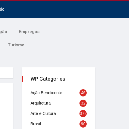
elo
ção
Empregos
Turismo
WP Categories
Ação Beneficente
46
Arquitetura
32
Arte e Cultura
372
Brasil
90