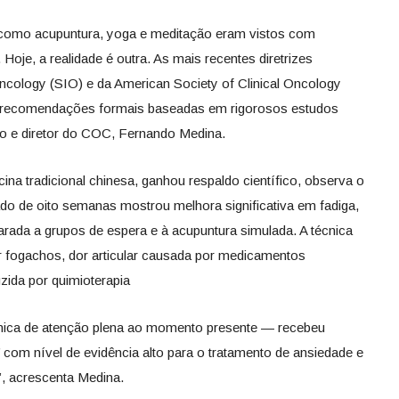
 como acupuntura, yoga e meditação eram vistos com
je, a realidade é outra. As mais recentes diretrizes
Oncology (SIO) e da American Society of Clinical Oncology
 recomendações formais baseadas em rigorosos estudos
ico e diretor do COC, Fernando Medina.
ina tradicional chinesa, ganhou respaldo científico, observa o
o de oito semanas mostrou melhora significativa em fadiga,
ada a grupos de espera e à acupuntura simulada. A técnica
r fogachos, dor articular causada por medicamentos
uzida por quimioterapia
nica de atenção plena ao momento presente — recebeu
 com nível de evidência alto para o tratamento de ansiedade e
, acrescenta Medina.