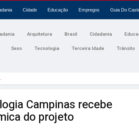
adania
Cidade
Educação
Empregos
Guia Do Cast
adania
Arquitetura
Brasil
Cidadania
Educa
Sexo
Tecnologia
Terceira Idade
Trânsito
…
logia Campinas recebe
mica do projeto