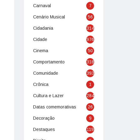
Carnaval
7
Cenário Musical
56
Cidadania
314
Cidade
976
Cinema
50
Comportamento
318
Comunidade
393
Crônica
1
Cultura e Lazer
284
Datas comemorativas
26
Decoração
9
Destaques
119