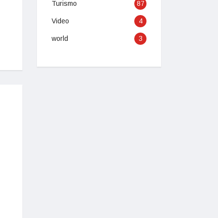
Turismo
87
Video
4
world
3