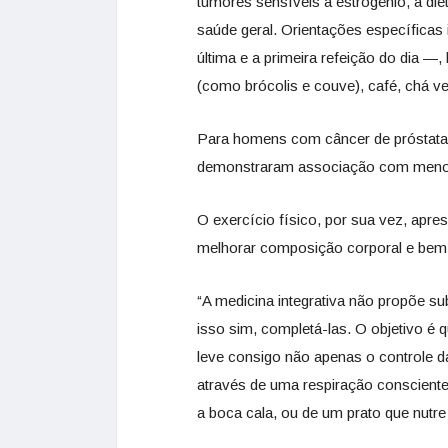
tumores sensíveis a estrogênio, a d
saúde geral. Orientações específicas 
última e a primeira refeição do dia —,
(como brócolis e couve), café, chá ver
Para homens com câncer de próstata, 
demonstraram associação com menor 
O exercício físico, por sua vez, apre
melhorar composição corporal e bem-
“A medicina integrativa não propõe subs
isso sim, completá-las. O objetivo é 
leve consigo não apenas o controle 
através de uma respiração conscient
a boca cala, ou de um prato que nutre