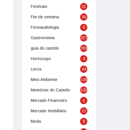
Festivais
11
Fim de semana
36
Fonoaudiologia
8
Gastronomia
157
guia do castelo
299
Horóscopo
4
Livros
44
Meio Ambiente
136
Memórias do Castelo
130
Mercado Financeiro
6
Mercado Imobiliário
21
Moda
8