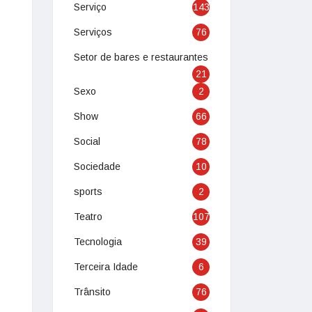
Serviço
143
Serviços
76
Setor de bares e restaurantes
21
Sexo
2
Show
66
Social
78
Sociedade
10
sports
2
Teatro
107
Tecnologia
39
Terceira Idade
6
Trânsito
76