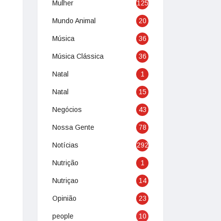
Mulher
125
Mundo Animal
20
Música
36
Música Clássica
36
Natal
1
Natal
15
Negócios
43
Nossa Gente
78
Notícias
292
Nutrição
1
Nutriçao
14
Opinião
23
people
10