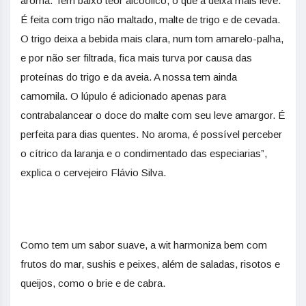
aroma. Tem baixo teor alcoólico, o que a deixa mais leve.
É feita com trigo não maltado, malte de trigo e de cevada.
O trigo deixa a bebida mais clara, num tom amarelo-palha,
e por não ser filtrada, fica mais turva por causa das
proteínas do trigo e da aveia. A nossa tem ainda
camomila. O lúpulo é adicionado apenas para
contrabalancear o doce do malte com seu leve amargor. É
perfeita para dias quentes. No aroma, é possível perceber
o cítrico da laranja e o condimentado das especiarias”,
explica o cervejeiro Flávio Silva.
Como tem um sabor suave, a wit harmoniza bem com
frutos do mar, sushis e peixes, além de saladas, risotos e
queijos, como o brie e de cabra.