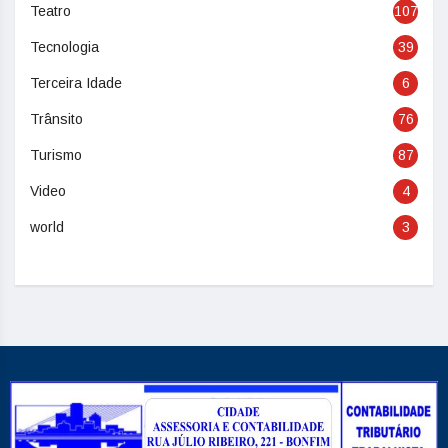
Teatro
107
Tecnologia
39
Terceira Idade
6
Trânsito
76
Turismo
87
Video
4
world
3