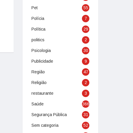
Pet
55
Polícia
7
Política
29
politics
2
Psicologia
30
Publicidade
9
Região
47
Religião
2
restaurante
3
Saúde
366
Segurança Pública
31
Sem categoria
52