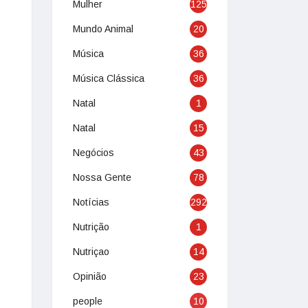
Mulher
125
Mundo Animal
20
Música
36
Música Clássica
36
Natal
1
Natal
15
Negócios
43
Nossa Gente
78
Notícias
292
Nutrição
1
Nutriçao
14
Opinião
23
people
10