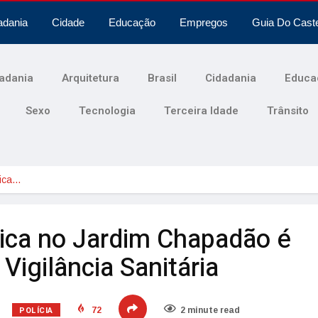
adania
Cidade
Educação
Empregos
Guia Do Cast
adania
Arquitetura
Brasil
Cidadania
Educa
Sexo
Tecnologia
Terceira Idade
Trânsito
tica…
tica no Jardim Chapadão é
 Vigilância Sanitária
POLÍCIA
72
2 minute read