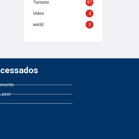
Turismo
87
Video
4
world
3
Acessados
amento
 Lazer