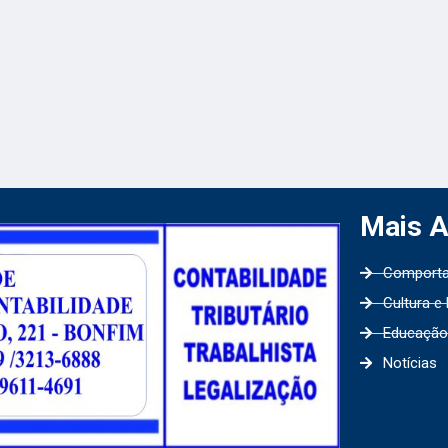
Mais 
Comport
Cultura e
Educação
Notícias