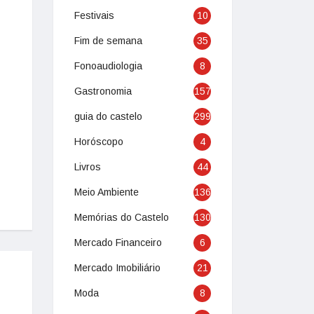
Festivais
10
Fim de semana
35
Fonoaudiologia
8
Gastronomia
157
guia do castelo
299
Horóscopo
4
Livros
44
Meio Ambiente
136
Memórias do Castelo
130
Mercado Financeiro
6
Mercado Imobiliário
21
Moda
8