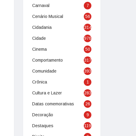
Carnaval
7
Cenário Musical
56
Cidadania
314
Cidade
976
Cinema
50
Comportamento
317
Comunidade
393
Crônica
1
Cultura e Lazer
283
Datas comemorativas
26
Decoração
9
Destaques
119