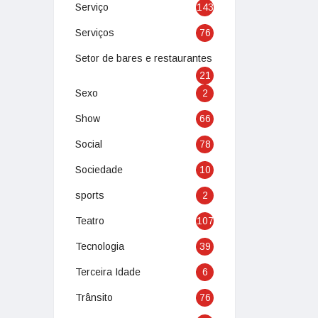
Serviço
143
Serviços
76
Setor de bares e restaurantes
21
Sexo
2
Show
66
Social
78
Sociedade
10
sports
2
Teatro
107
Tecnologia
39
Terceira Idade
6
Trânsito
76