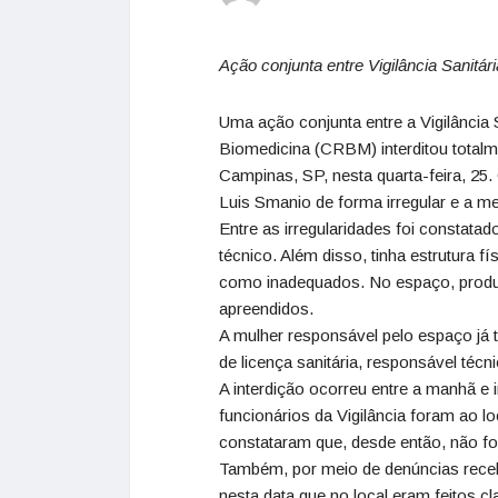
Ação conjunta entre Vigilância Sanitár
Uma ação conjunta entre a Vigilância 
Biomedicina (CRBM) interditou totalm
Campinas, SP, nesta quarta-feira, 25
Luis Smanio de forma irregular e a m
Entre as irregularidades foi constata
técnico. Além disso, tinha estrutura f
como inadequados. No espaço, produ
apreendidos.
A mulher responsável pelo espaço já 
de licença sanitária, responsável téc
A interdição ocorreu entre a manhã e i
funcionários da Vigilância foram ao lo
constataram que, desde então, não f
Também, por meio de denúncias receb
nesta data que no local eram feitos c