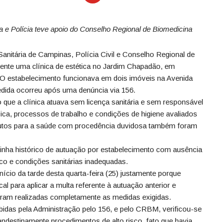
ia e Polícia teve apoio do Conselho Regional de Biomedicina
Sanitária de Campinas, Polícia Civil e Conselho Regional de
ente uma clínica de estética no Jardim Chapadão, em
. O estabelecimento funcionava em dois imóveis na Avenida
edida ocorreu após uma denúncia via 156.
do que a clínica atuava sem licença sanitária e sem responsável
ísica, processos de trabalho e condições de higiene avaliados
tos para a saúde com procedência duvidosa também foram
tinha histórico de autuação por estabelecimento com ausência
nico e condições sanitárias inadequadas.
nício da tarde desta quarta-feira (25) justamente porque
cal para aplicar a multa referente à autuação anterior e
oram realizadas completamente as medidas exigidas.
idas pela Administração pelo 156, e pelo CRBM, verificou-se
landestinamente procedimentos de alto risco, fato que havia