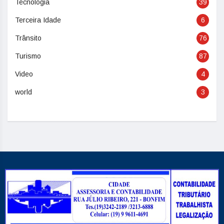
Tecnologia
39
Terceira Idade
6
Trânsito
76
Turismo
87
Video
4
world
3