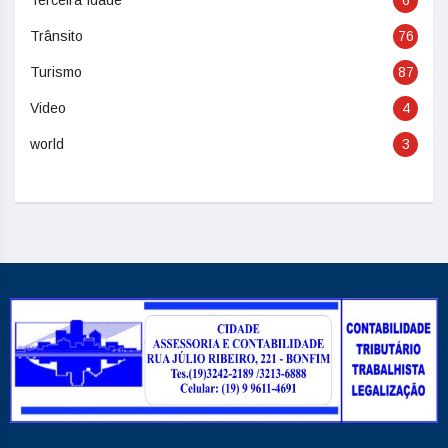
Terceira Idade
6
Trânsito
76
Turismo
87
Video
4
world
3