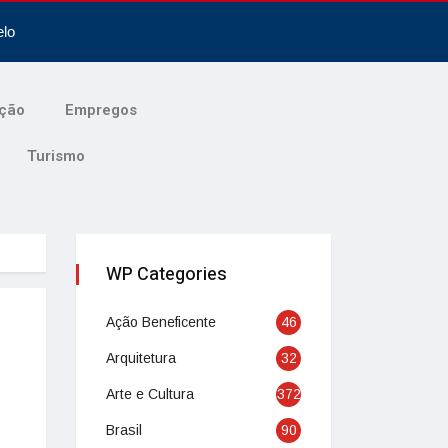
elo
ção
Empregos
Turismo
WP Categories
Ação Beneficente
46
Arquitetura
32
Arte e Cultura
372
Brasil
90