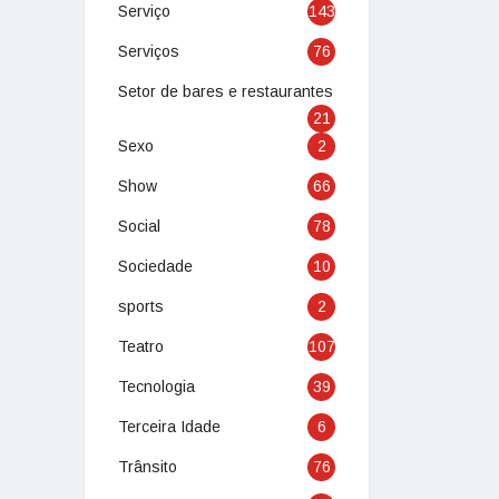
Serviço
143
Serviços
76
Setor de bares e restaurantes
21
Sexo
2
Show
66
Social
78
Sociedade
10
sports
2
Teatro
107
Tecnologia
39
Terceira Idade
6
Trânsito
76