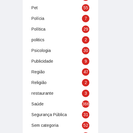
Pet
55
Polícia
7
Política
29
politics
2
Psicologia
30
Publicidade
9
Região
47
Religião
2
restaurante
3
Saúde
366
Segurança Pública
31
Sem categoria
52