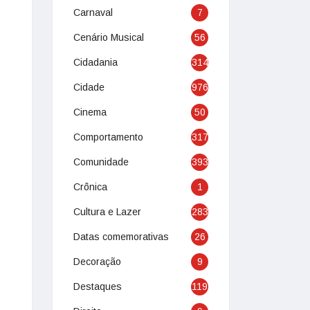
Carnaval
7
Cenário Musical
56
Cidadania
314
Cidade
976
Cinema
50
Comportamento
317
Comunidade
393
Crônica
1
Cultura e Lazer
283
Datas comemorativas
26
Decoração
9
Destaques
119