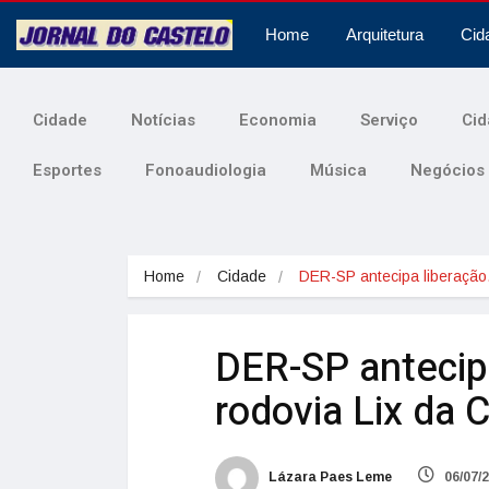
Home
Arquitetura
Cid
Cidade
Notícias
Economia
Serviço
Cid
Esportes
Fonoaudiologia
Música
Negócios
Home
Cidade
DER-SP antecipa liberaçã
DER-SP antecip
rodovia Lix da
Lázara Paes Leme
06/07/