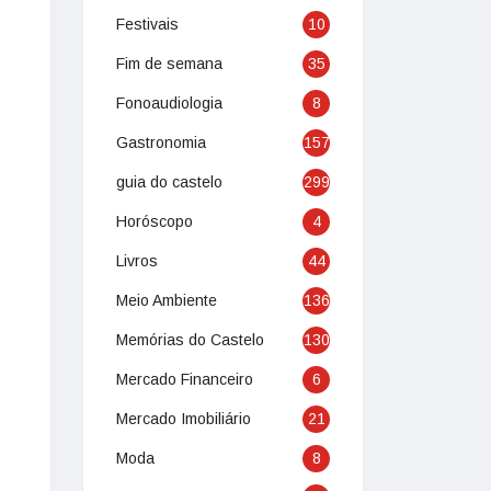
Festivais
10
Fim de semana
35
Fonoaudiologia
8
Gastronomia
157
guia do castelo
299
Horóscopo
4
Livros
44
Meio Ambiente
136
Memórias do Castelo
130
Mercado Financeiro
6
Mercado Imobiliário
21
Moda
8