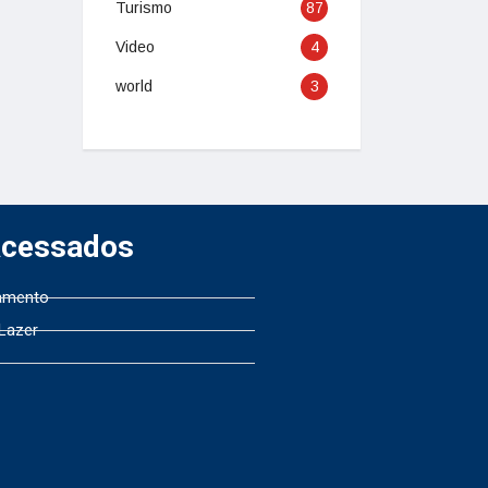
Turismo
87
Video
4
world
3
Acessados
amento
 Lazer