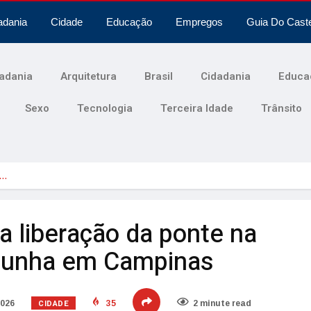
adania
Cidade
Educação
Empregos
Guia Do Cast
adania
Arquitetura
Brasil
Cidadania
Educa
Sexo
Tecnologia
Terceira Idade
Trânsito
o…
a liberação da ponte na
 Cunha em Campinas
CIDADE
2026
35
2 minute read