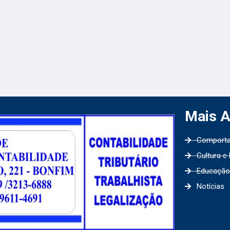
Mais 
Comport
Cultura e
Educação
Notícias