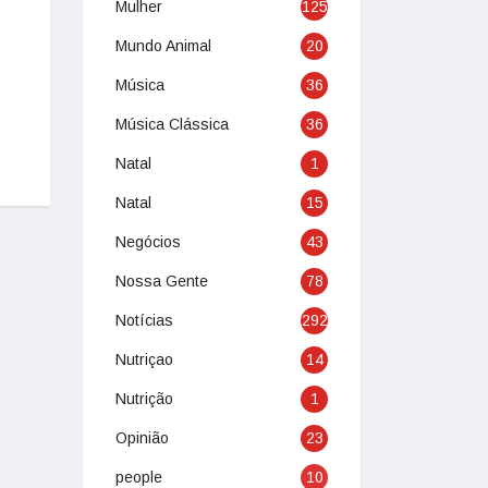
Mulher
125
Mundo Animal
20
Música
36
Música Clássica
36
Natal
1
Natal
15
Negócios
43
Nossa Gente
78
Notícias
292
Nutriçao
14
Nutrição
1
Opinião
23
people
10