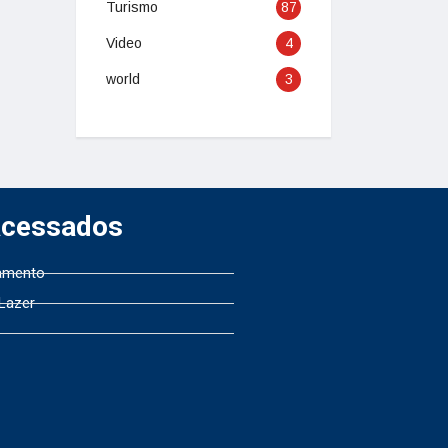
Turismo
87
Video
4
world
3
Acessados
amento
 Lazer