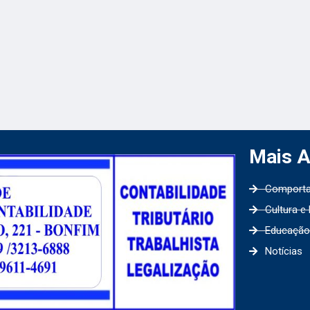
Mais 
Comport
Cultura e
Educação
Notícias