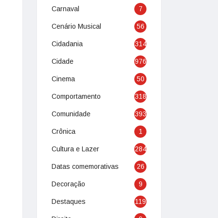
Carnaval
7
Cenário Musical
56
Cidadania
314
Cidade
976
Cinema
50
Comportamento
318
Comunidade
393
Crônica
1
Cultura e Lazer
284
Datas comemorativas
26
Decoração
9
Destaques
119