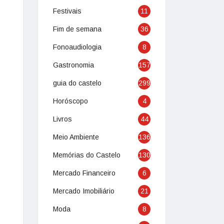
Festivais
11
Fim de semana
36
Fonoaudiologia
8
Gastronomia
157
guia do castelo
299
Horóscopo
4
Livros
44
Meio Ambiente
136
Memórias do Castelo
130
Mercado Financeiro
6
Mercado Imobiliário
21
Moda
8