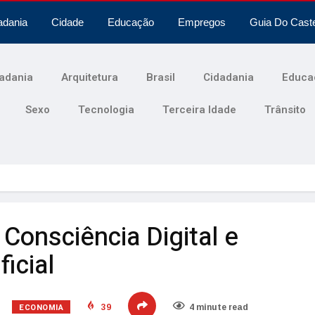
adania
Cidade
Educação
Empregos
Guia Do Cast
adania
Arquitetura
Brasil
Cidadania
Educa
Sexo
Tecnologia
Terceira Idade
Trânsito
– Consciência Digital e
ficial
ECONOMIA
39
4 minute read