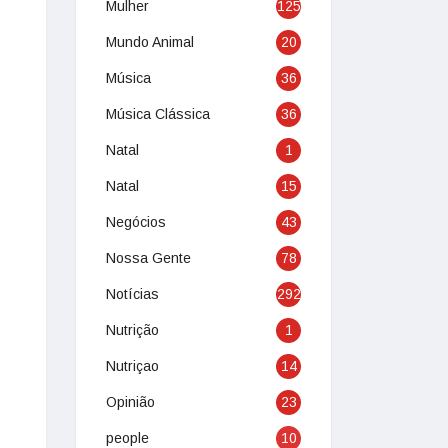
Mulher
125
Mundo Animal
20
Música
36
Música Clássica
36
Natal
1
Natal
15
Negócios
43
Nossa Gente
78
Notícias
292
Nutrição
1
Nutriçao
14
Opinião
23
people
10