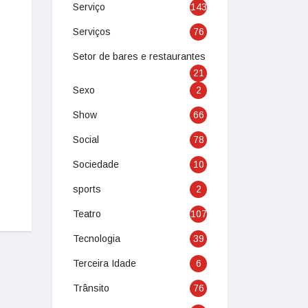
Serviço
143
Serviços
76
Setor de bares e restaurantes
21
Sexo
2
Show
66
Social
78
Sociedade
10
sports
2
Teatro
107
Tecnologia
39
Terceira Idade
6
Trânsito
76