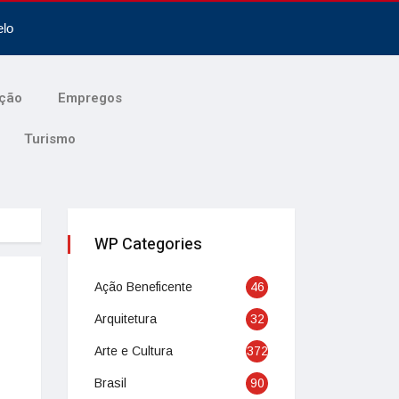
elo
ção
Empregos
Turismo
WP Categories
Ação Beneficente
46
Arquitetura
32
Arte e Cultura
372
Brasil
90