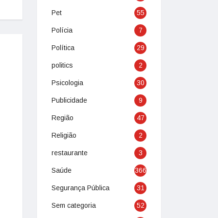
Pet
55
Polícia
7
Política
29
politics
2
Psicologia
30
Publicidade
9
Região
47
Religião
2
restaurante
3
Saúde
366
Segurança Pública
31
Sem categoria
52