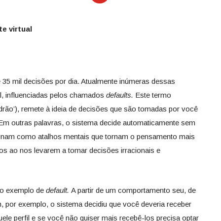
e virtual
5 mil decisões por dia. Atualmente inúmeras dessas
l, influenciadas pelos chamados
defaults
.
Este termo
drão’), remete à ideia de decisões que são tomadas por você
 Em outras palavras, o sistema decide automaticamente sem
cionam como atalhos mentais que tornam o pensamento mais
os ao nos levarem a tomar decisões irracionais e
co exemplo de
default.
A partir de um comportamento seu, de
m, por exemplo, o sistema decidiu que você deveria receber
le perfil e se você não quiser mais recebê-los precisa optar