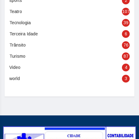
sports
2
Teatro
107
Tecnologia
39
Terceira Idade
6
Trânsito
76
Turismo
87
Video
4
world
3