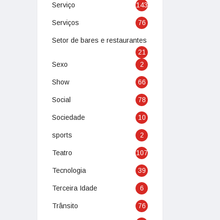
Serviço
143
Serviços
76
Setor de bares e restaurantes
21
Sexo
2
Show
66
Social
78
Sociedade
10
sports
2
Teatro
107
Tecnologia
39
Terceira Idade
6
Trânsito
76