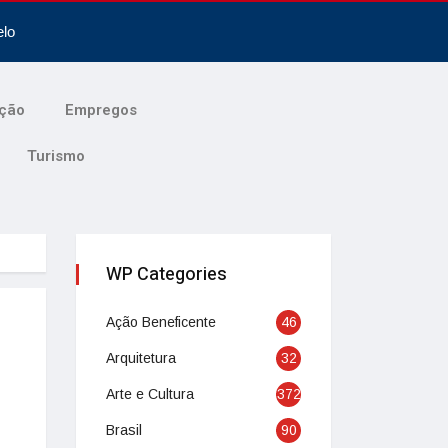
elo
ção
Empregos
Turismo
WP Categories
Ação Beneficente
46
Arquitetura
32
Arte e Cultura
372
Brasil
90