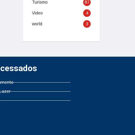
Turismo
87
Video
4
world
3
Acessados
amento
 Lazer