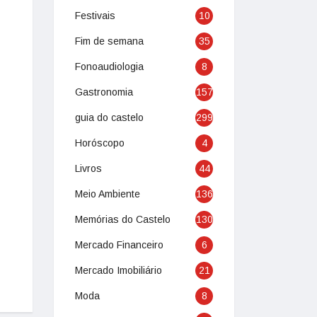
Festivais
10
Fim de semana
35
Fonoaudiologia
8
Gastronomia
157
guia do castelo
299
Horóscopo
4
Livros
44
Meio Ambiente
136
Memórias do Castelo
130
Mercado Financeiro
6
Mercado Imobiliário
21
Moda
8