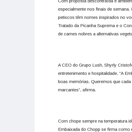
Com proposta descontraída e ambienta
especialmente nos finais de semana. No
petiscos têm nomes inspirados no voc
Tratado da Picanha Suprema e o Con
de carnes nobres a alternativas veget
A CEO do Grupo Lush, Shyrly Cristofol
entretenimento e hospitalidade. “A Em
boas memórias. Queremos que cada cl
marcantes”, afirma.
Com chope sempre na temperatura idea
Embaixada do Chopp se firma como u