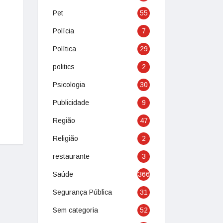
Pet
55
Polícia
7
Política
29
politics
2
Psicologia
30
Publicidade
9
Região
47
Religião
2
restaurante
3
Saúde
366
Segurança Pública
31
Sem categoria
52