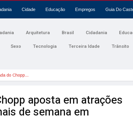
adania
Cidade
Educação
Empregos
Guia Do Cast
adania
Arquitetura
Brasil
Cidadania
Educa
Sexo
Tecnologia
Terceira Idade
Trânsito
ada do Chopp…
Chopp aposta em atrações
inais de semana em