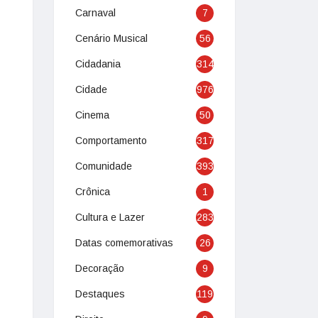
Carnaval
7
Cenário Musical
56
Cidadania
314
Cidade
976
Cinema
50
Comportamento
317
Comunidade
393
Crônica
1
Cultura e Lazer
283
Datas comemorativas
26
Decoração
9
Destaques
119