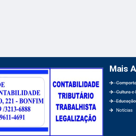
Mais 
Comport
Cultura e
Educação
Notícias