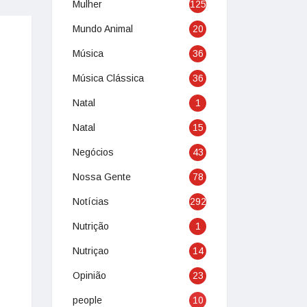
Mulher
125
Mundo Animal
20
Música
36
Música Clássica
36
Natal
1
Natal
15
Negócios
43
Nossa Gente
78
Notícias
292
Nutrição
1
Nutriçao
14
Opinião
23
people
10