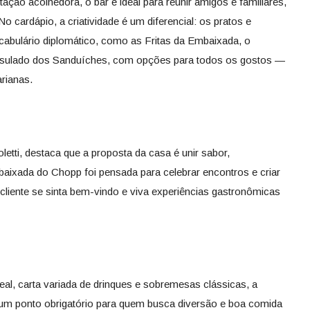
ção acolhedora, o bar é ideal para reunir amigos e familiares,
 cardápio, a criatividade é um diferencial: os pratos e
abulário diplomático, como as Fritas da Embaixada, o
sulado dos Sanduíches, com opções para todos os gostos —
arianas.
etti, destaca que a proposta da casa é unir sabor,
baixada do Chopp foi pensada para celebrar encontros e criar
iente se sinta bem-vindo e viva experiências gastronômicas
l, carta variada de drinques e sobremesas clássicas, a
m ponto obrigatório para quem busca diversão e boa comida