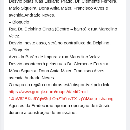
Desvio pelas ruas Elisiário Prado, Dr. Clemente Ferreira,
Mário Siqueira, Dona Anita Maier, Francisco Alves e
avenida Andrade Neves.
–
Bloqueio
Rua Dr. Delphino Cintra (Centro – bairro) x rua Marcelino
Velez.
Desvio, neste caso, será no contrafluxo da Delphino.
–
Bloqueio
Avenida Barão de Itapura x rua Marcelino Velez
Desvio acontecerá pelas ruas Dr. Clemente Ferreira,
Mário Siqueira, Dona Anita Maier, Francisco Alves,
avenida Andrade Neves.
O mapa da região em obras está disponível pelo link:
https://www.google.com/maps/d/
edit?mid=
14hW62BKia9YqW3qLOnZ1i0asTX-
zjY4&usp=sharing
Agentes da Emdec irão apoiar a operação de trânsito
durante a construção do emissário.