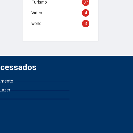
Turismo
87
Video
4
world
3
Acessados
amento
 Lazer