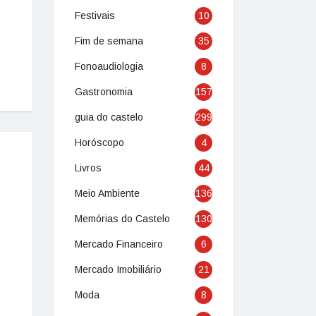
Festivais
10
Fim de semana
35
Fonoaudiologia
8
Gastronomia
157
guia do castelo
299
Horóscopo
4
Livros
44
Meio Ambiente
136
Memórias do Castelo
130
Mercado Financeiro
6
Mercado Imobiliário
21
Moda
8