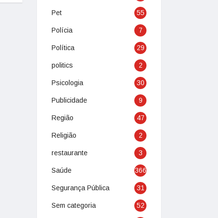
Pet
55
Polícia
7
Política
29
politics
2
Psicologia
30
Publicidade
9
Região
47
Religião
2
restaurante
3
Saúde
366
Segurança Pública
31
Sem categoria
52