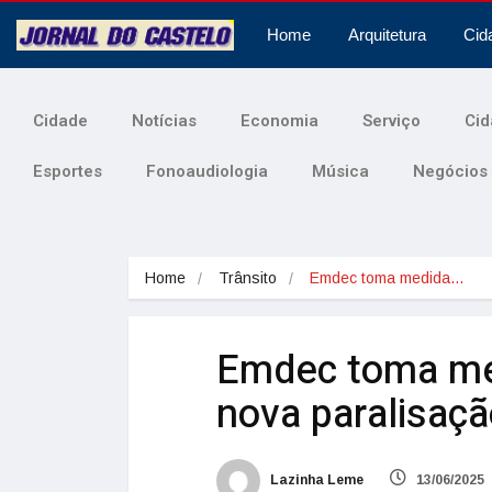
Home
Arquitetura
Cid
Cidade
Notícias
Economia
Serviço
Cid
Esportes
Fonoaudiologia
Música
Negócios
Home
Trânsito
Emdec toma medida…
Emdec toma medi
nova paralisaçã
Lazinha Leme
13/06/2025