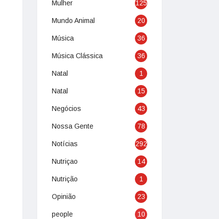
Mulher
125
Mundo Animal
20
Música
36
Música Clássica
36
Natal
1
Natal
15
Negócios
43
Nossa Gente
78
Notícias
292
Nutriçao
14
Nutrição
1
Opinião
23
people
10