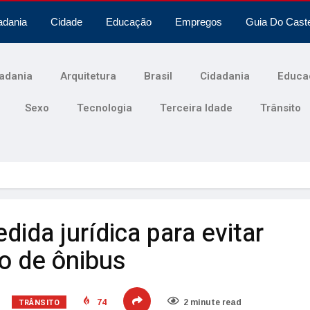
adania
Cidade
Educação
Empregos
Guia Do Cast
adania
Arquitetura
Brasil
Cidadania
Educa
Sexo
Tecnologia
Terceira Idade
Trânsito
da jurídica para evitar
o de ônibus
TRÂNSITO
74
2 minute read