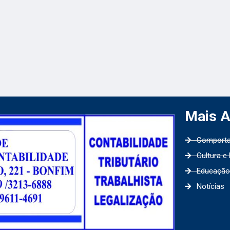
Mais 
Comport
Cultura e
Educação
Notícias