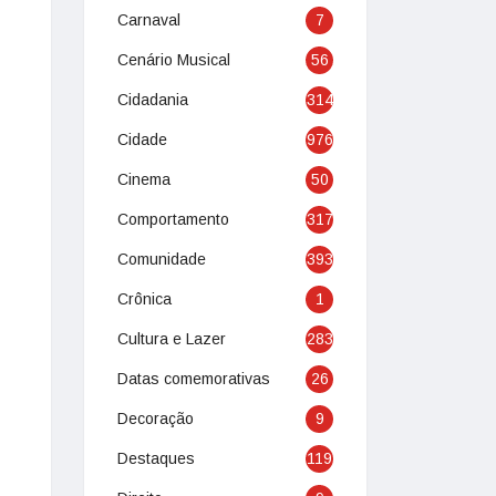
Carnaval
7
Cenário Musical
56
Cidadania
314
Cidade
976
Cinema
50
Comportamento
317
Comunidade
393
Crônica
1
Cultura e Lazer
283
Datas comemorativas
26
Decoração
9
Destaques
119