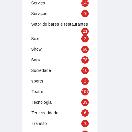
Serviço
143
Serviços
76
Setor de bares e restaurantes
21
Sexo
2
Show
66
Social
78
Sociedade
10
sports
2
Teatro
107
Tecnologia
39
Terceira Idade
6
Trânsito
76