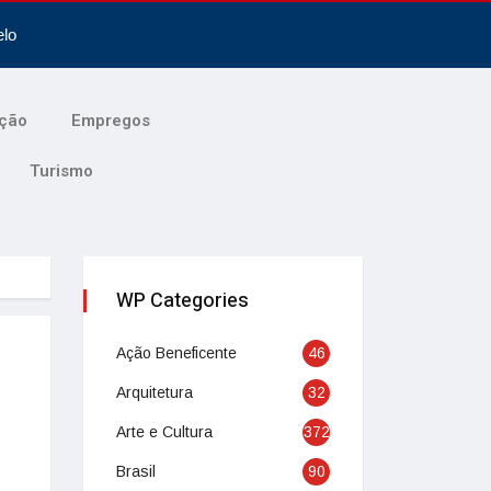
elo
ção
Empregos
Turismo
WP Categories
Ação Beneficente
46
Arquitetura
32
Arte e Cultura
372
Brasil
90