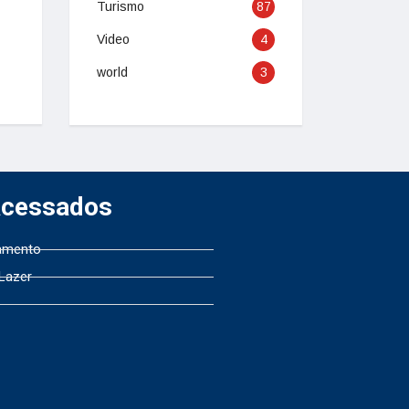
Turismo
87
Video
4
world
3
Acessados
amento
 Lazer