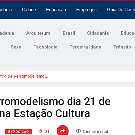
adania
Cidade
Educação
Empregos
Guia Do Cast
adania
Arquitetura
Brasil
Cidadania
Educa
Sexo
Tecnologia
Terceira Idade
Trânsito
ntro de Ferromodelismo…
rromodelismo dia 21 de
na Estação Cultura
EXPOSIÇÃO
81
3 minute read