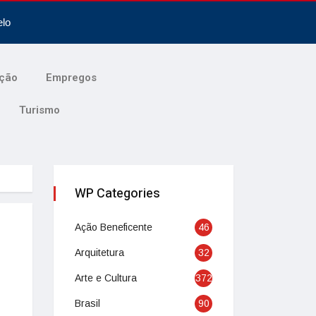
elo
ção
Empregos
Turismo
WP Categories
Ação Beneficente
46
Arquitetura
32
Arte e Cultura
372
Brasil
90