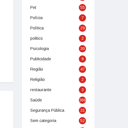
Pet
55
Polícia
7
Política
29
politics
2
Psicologia
30
Publicidade
9
Região
47
Religião
2
restaurante
3
Saúde
366
Segurança Pública
31
Sem categoria
52