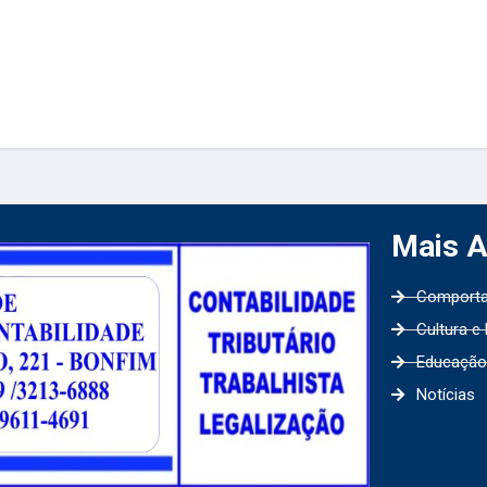
Mais 
Comport
Cultura e
Educação
Notícias