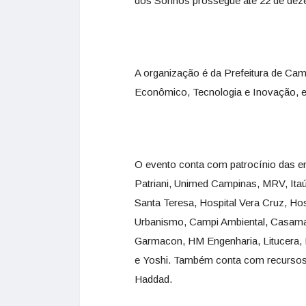
dos Sonhos prossegue até 22 de deze
A organização é da Prefeitura de Cam
Econômico, Tecnologia e Inovação, e 
O evento conta com patrocínio das e
Patriani,
Unimed
Campinas, MRV, Itaú, 
Santa Teresa, Hospital Vera Cruz, Hos
Urbanismo, Campi Ambiental, Casama
Garmacon, HM Engenharia, Litucera, 
e Yoshi. Também conta com recursos
Haddad.