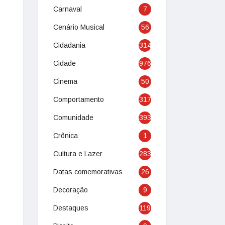
Carnaval
7
Cenário Musical
56
Cidadania
314
Cidade
976
Cinema
50
Comportamento
317
Comunidade
393
Crônica
1
Cultura e Lazer
283
Datas comemorativas
26
Decoração
9
Destaques
119