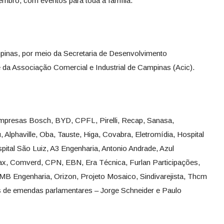
mbro, com eventos para toda a família.
pinas, por meio da Secretaria de Desenvolvimento
da Associação Comercial e Industrial de Campinas (Acic).
mpresas Bosch, BYD, CPFL, Pirelli, Recap, Sanasa,
Alphaville, Oba, Tauste, Higa, Covabra, Eletromídia, Hospital
pital São Luiz, A3 Engenharia, Antonio Andrade, Azul
x, Comverd, CPN, EBN, Era Técnica, Furlan Participações,
MB Engenharia, Orizon, Projeto Mosaico, Sindivarejista, Thcm
 de emendas parlamentares – Jorge Schneider e Paulo