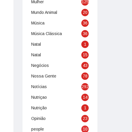
Mulher
125
Mundo Animal
20
Música
36
Música Clássica
36
Natal
1
Natal
15
Negócios
43
Nossa Gente
78
Notícias
292
Nutriçao
14
Nutrição
1
Opinião
23
people
10