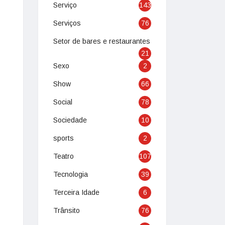
Serviço
143
Serviços
76
Setor de bares e restaurantes
21
Sexo
2
Show
66
Social
78
Sociedade
10
sports
2
Teatro
107
Tecnologia
39
Terceira Idade
6
Trânsito
76