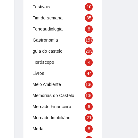
Festivais
10
Fim de semana
35
Fonoaudiologia
8
Gastronomia
157
guia do castelo
299
Horóscopo
4
Livros
44
Meio Ambiente
136
Memórias do Castelo
130
Mercado Financeiro
6
Mercado Imobiliário
21
Moda
8