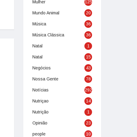
Mulher
125
Mundo Animal
20
Música
36
Música Clássica
36
Natal
1
Natal
15
Negócios
43
Nossa Gente
78
Notícias
292
Nutriçao
14
Nutrição
1
Opinião
23
people
10