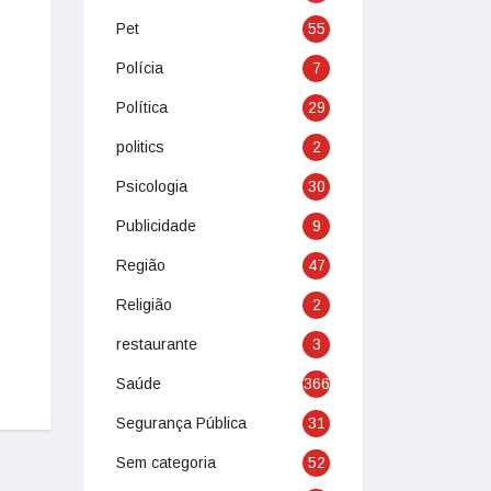
Pet
55
Polícia
7
Política
29
politics
2
Psicologia
30
Publicidade
9
Região
47
Religião
2
restaurante
3
Saúde
366
Segurança Pública
31
Sem categoria
52