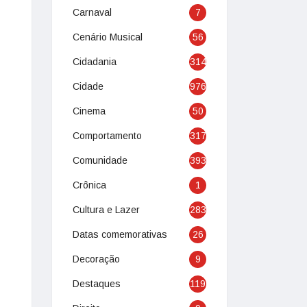
Carnaval
7
Cenário Musical
56
Cidadania
314
Cidade
976
Cinema
50
Comportamento
317
Comunidade
393
Crônica
1
Cultura e Lazer
283
Datas comemorativas
26
Decoração
9
Destaques
119