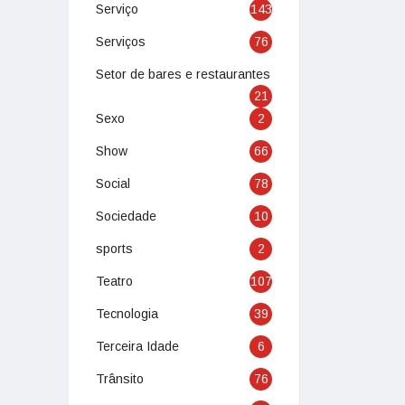
Serviço
143
Serviços
76
Setor de bares e restaurantes
21
Sexo
2
Show
66
Social
78
Sociedade
10
sports
2
Teatro
107
Tecnologia
39
Terceira Idade
6
Trânsito
76