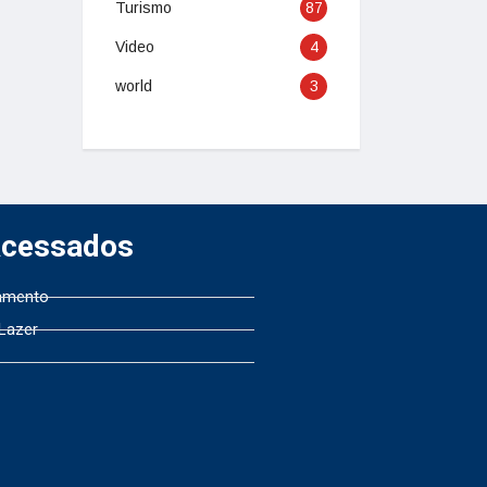
Turismo
87
Video
4
world
3
Acessados
amento
 Lazer