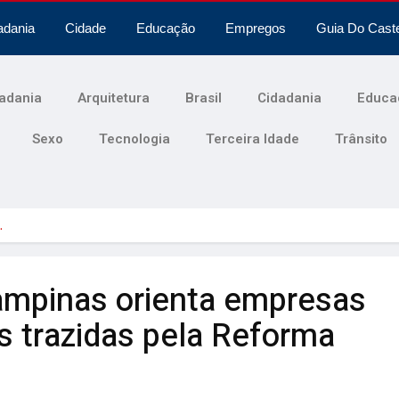
adania
Cidade
Educação
Empregos
Guia Do Cast
adania
Arquitetura
Brasil
Cidadania
Educa
Sexo
Tecnologia
Terceira Idade
Trânsito
…
mpinas orienta empresas
 trazidas pela Reforma