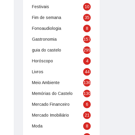
Festivais
10
Fim de semana
35
Fonoaudiologia
8
Gastronomia
157
guia do castelo
299
Horóscopo
4
Livros
44
Meio Ambiente
136
Memórias do Castelo
130
Mercado Financeiro
6
Mercado Imobiliário
21
Moda
8