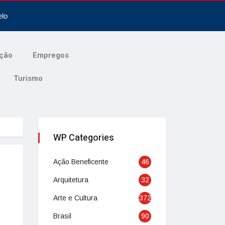
elo
ção
Empregos
Turismo
WP Categories
Ação Beneficente
46
Arquitetura
32
Arte e Cultura
372
Brasil
90