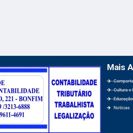
Mais 
Comport
Cultura e
Educação
Notícias